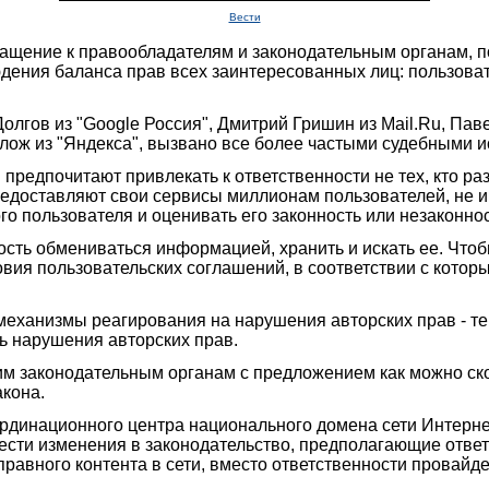
Вести
ащение к правообладателям и законодательным органам, п
дения баланса прав всех заинтересованных лиц: пользоват
гов из "Google Россия", Дмитрий Гришин из Mail.Ru, Паве
ож из "Яндекса", вызвано все более частыми судебными и
и предпочитают привлекать к ответственности не тех, кто р
редоставляют свои сервисы миллионам пользователей, не и
о пользователя и оценивать его законность или незаконнос
ть обмениваться информацией, хранить и искать ее. Чтоб
вия пользовательских соглашений, в соответствии с котор
ханизмы реагирования на нарушения авторских прав - те,
ь нарушения авторских прав.
м законодательным органам с предложением как можно ско
акона.
динационного центра национального домена сети Интернет,
нести изменения в законодательство, предполагающие ответ
равного контента в сети, вместо ответственности провайде