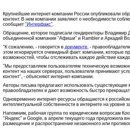
Крупнейшие интернет-компании России опубликовали обр
контент. В нем компании заявляют о необходимости соблю
сообщает
"Интерфакс"
.
Обращение, которое подписали гендиректоры Владимир Дол
объединенной компании "Афиши" и Rambler и Аркадий Вол
"К сожалению, - говорится в
документе
, - правообладател
этом игнорируется очевидный факт: компании, которые п
возможностей, чтобы отслеживать каждое действие каждог
"Мы предоставляем пользователям техническую возможнос
контент на наших серверах, пользователи принимают усло
контент", - объясняют интернет-компании.
Авторы письма предлагают использовать существующие ме
правообладателях и дают возможность быстро прекращат
Одновременно интернет-ресурсы обращаются к российски
интеллектуальной собственности в интернете на уровне з
Напомним, рабочая группа по юридическим вопросам Коор
"Яндекс" и Google, в апреле текущего года предложила в
размещение и распространение незаконного или противоп