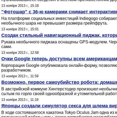
13 ноября 2013 г., 15:18
"Фотошар" с 36-ю камерами снимает интерактив
На платформе социальных инвестиций Indiegogo собираю
необычного шара не превышает размера грейпфрута.
13 ноября 2013 г., 15:01
Создан стильный навигационный пиджак, который
Рукава необычного пиджака оснащены GPS-модулем. Через
сами.
13 ноября 2013 г., 12:58
Очки Google теперь доступны всем американцам
Корпорация Google опубликовала онлайн-форму, позволяющ
разработчиком.
13 ноября 2013 г., 11:59
Возможно, первое самоубийство робота: домашн
В австрийской коммуне Хинтерстодер произошел необычны
сытым по горло своей однообразной и утомительной работ
13 ноября 2013 г., 11:18
Японцы создали симулятор секса для шлема вир
В ходе состоявшегося хакатона Tokyo Oculus Jam одна из 