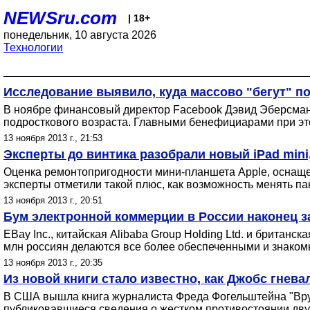
NEWSru.com
| 18+
понедельник, 10 августа 2026
Технологии
Исследование выявило, куда массово "бегут" по
В ноябре финансовый директор Facebook Дэвид Эберсман 
подросткового возраста. Главными бенефициарами при э
13 ноября 2013 г., 21:53
Эксперты до винтика разобрали новый iPad mini
Оценка ремонтопригодности мини-планшета Apple, оснащен
эксперты отметили такой плюс, как возможность менять па
13 ноября 2013 г., 20:51
Бум электронной коммерции в России наконец 
EBay Inc., китайская Alibaba Group Holding Ltd. и британ
млн россиян делаются все более обеспеченными и знаком
13 ноября 2013 г., 20:35
Из новой книги стало известно, как Джобс гнев
В США вышла книга журналиста Фреда Фогельштейна "Врук
публиковавшиеся сведения о жестком противостоянии дв