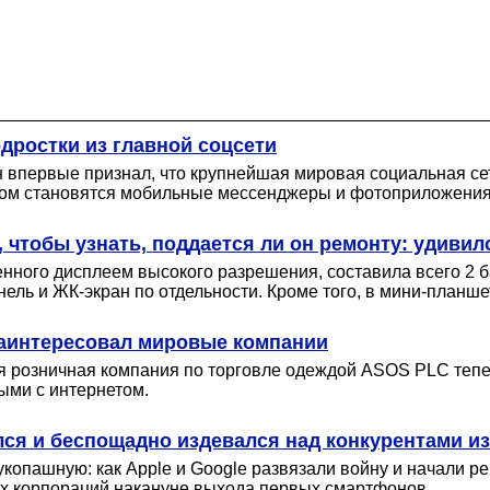
дростки из главной соцсети
впервые признал, что крупнейшая мировая социальная сет
том становятся мобильные мессенджеры и фотоприложения
, чтобы узнать, поддается ли он ремонту: удивил
ного дисплеем высокого разрешения, составила всего 2 ба
нель и ЖК-экран по отдельности. Кроме того, в мини-планше
заинтересовал мировые компании
ская розничная компания по торговле одеждой ASOS PLC теп
ыми с интернетом.
ался и беспощадно издевался над конкурентами из
опашную: как Apple и Google развязали войну и начали ре
ух корпораций накануне выхода первых смартфонов.