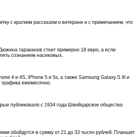
тку с кратким рассказом о ветеране и с примечанием, что
Дюжина тараканов стоит примерно 18 евро, а если
влять сознанием насекомых.
4 и 4S, iPhone 5 и 5s, а также Samsung Galaxy S III и
о трафика ежемесячно.
орые публиковало с 1934 года Швейцарское общество
лями обойдутся в сумму от 21 до 33 тысяч рублей. Планшет