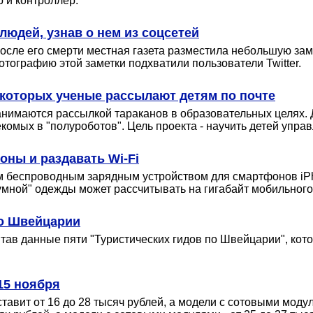
 и контроллер.
юдей, узнав о нем из соцсетей
осле его смерти местная газета разместила небольшую заме
ографию этой заметки подхватили пользователи Twitter.
, которых ученые рассылают детям по почте
занимаются рассылкой тараканов в образовательных целях. 
комых в "полуроботов". Цель проекта - научить детей упра
оны и раздавать Wi-Fi
еспроводным зарядным устройством для смартфонов iPhone 
"умной" одежды может рассчитывать на гигабайт мобильног
по Швейцарии
ав данные пяти "Туристических гидов по Швейцарии", кот
15 ноября
ставит от 16 до 28 тысяч рублей, а модели с сотовыми моду