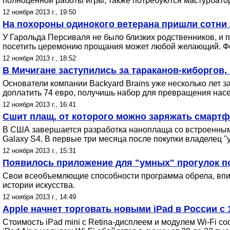
полноценной работы игры, также потребуются мастурбатор
12 ноября 2013 г., 19:50
На похороны одинокого ветерана пришли сотни л
У Гарольда Персиваля не было близких родственников, и п
посетить церемонию прощания может любой желающий. Фот
12 ноября 2013 г., 18:52
В Мичигане заступились за тараканов-киборгов
Основатели компании Backyard Brains уже несколько лет 
доплатить 74 евро, получишь набор для превращения насе
12 ноября 2013 г., 16:41
Сшит плащ, от которого можно заряжать смартф
В США завершается разработка наноплаща со встроенным б
Galaxy S4. В первые три месяца после покупки владелец 
12 ноября 2013 г., 15:31
Появилось приложение для "умных" прогулок 
Свои всеобъемлющие способности программа обрела, впит
истории искусства.
12 ноября 2013 г., 14:49
Apple начнет торговать новыми iPad в России с 
Стоимость iPad mini с Retina-дисплеем и модулем Wi-Fi со