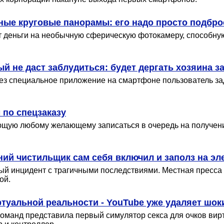
ные круговые панорамы: его надо просто подбро
т деньги на необычную сферическую фотокамеру, способну
 не даст заблудиться: будет дергать хозяина за
 специальное приложение на смартфоне пользователь зада
 по спецзаказу
ую любому желающему записаться в очередь на получение G
ий чистильщик сам себя включил и заполз на эл
й инцидент с трагичными последствиями. Местная пресса
ой.
туальной реальности - YouTube уже удаляет шо
команд представила первый симулятор секса для очков вирт