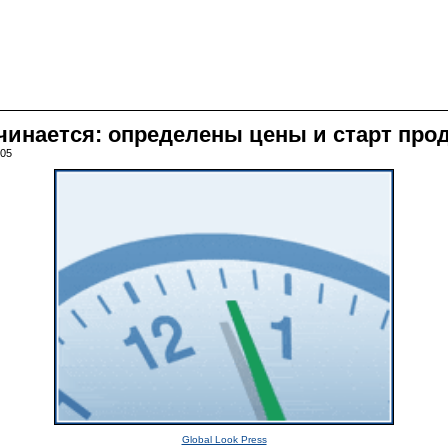
ачинается: определены цены и старт про
:05
Global Look Press