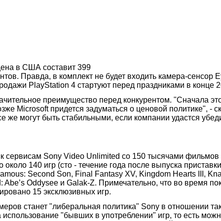
 цена в США составит 399
унтов. Правда, в комплект не будет входить камера-сенсор 
родажи PlayStation 4 стартуют перед праздниками в конце 2
значительное преимущество перед конкурентом. "Сначала это,
зже Microsoft придется задуматься о ценовой политике", - 
е же могут быть стабильными, если компании удастся убедит
 к сервисам Sony Video Unlimited со 150 тысячами фильмов 
о около 140 игр (сто - течение года после выпуска приставк
Famous: Second Son, Final Fantasy XV, Kingdom Hearts III, Kn
d: Abe’s Oddysee и Galak-Z. Примечательно, что во время пок
ровано 15 эксклюзивных игр.
меров станет "либеральная политика" Sony в отношении та
использование "бывших в употреблении" игр, то есть можно 