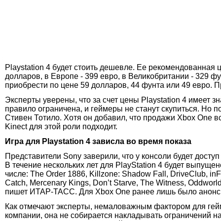
Playstation 4 будет стоить дешевле. Ее рекомендованная
долларов, в Европе - 399 евро, в Великобритании - 329 ф
приобрести по цене 59 долларов, 44 фунта или 49 евро. П
Эксперты уверены, что за счет цены Playstation 4 имеет 
правило ограничена, и геймеры не станут скупиться. Но по
Стивен Тотило. Хотя он добавил, что продажи Xbox One вс
Kinect для этой роли подходит.
Игра для Playstation 4 зависла во время показа
Представители Sony заверили, что у консоли будет доступ
В течение нескольких лет для PlayStation 4 будет выпущен
числе: The Order 1886, Killzone: Shadow Fall, DriveClub, in
Catch, Mercenary Kings, Don’t Starve, The Witness, Oddworl
пишет ИТАР-ТАСС. Для Xbox One ранее лишь было анонси
Как отмечают эксперты, немаловажным фактором для гей
компании, она не собирается накладывать ограничений на 