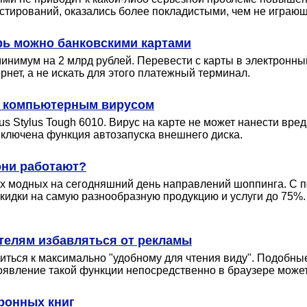
стирований, оказались более покладистыми, чем не играю
ерь можно банковскими картами
нимум на 2 млрд рублей. Перевести с карты в электронный
рнет, а не искать для этого платежный терминал.
с компьютерным вирусом
us Stylus Tough 6010. Вирус на карте не может нанести вре
включена функция автозапуска внешнего диска.
они работают?
самых модных на сегодняшний день направлений шоппинга. 
кидки на самую разнообразную продукцию и услуги до 75%.
ателям избавляться от рекламы
иться к максимально "удобному для чтения виду". Подобны
появление такой функции непосредственно в браузере может
тронных книг