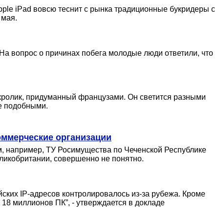
ple iPad вовсю теснит с рынка традиционные букридеры с
 мая.
На вопрос о причинах побега молодые люди ответили, что
-кролик, придуманный французами. Он светится разными
бе подобными.
коммерческие организации
м, например, ТУ Росимущества по Чеченской Республике
еликобритании, совершенно не понятно.
айских IP-адресов контролировалось из-за рубежа. Кроме
 18 миллионов ПК”, - утверждается в докладе