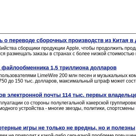
 о переводе сборочных производств из Китая в 
бийства сборщики продукции Apple, чтобы продолжить про
я размещать заказы в странах с более низкой стоимостью 
 файлообменника 1,5 триллиона долларов
пользователями LimeWire 200 млн песен и музыкальных ко
 750 до 150 тыс. долларов, максимальный штраф может сост
в электронной почты 114 тыс. первых владельце
плуатации со стороны полулегальной хакерской группиров
одного устройства - многие звезды, политики, спортсмены 
терные игры не только не вредны, но и полезны
ми не приводит к какой-либо серьезной проблеме повышени