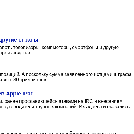
другие страны
давать телевизоры, компьютеры, смартфоны и другую
производства.
мпозиций. А поскольку сумма заявленного истцами штрафа
авить 30 триллионов.
в Apple iPad
ки, ранее прославившейся атаками на IRC и внесением
и руководители крупных компаний. Их адреса и оказались
я уровня агрессии среди тинейджеров. Более того,