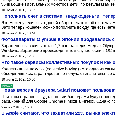
убивающие виртуальных монстров дети, по результатам те
10 июня 2010 г., 13:53
Пополнять счет в системе "Яндекс.деньги" теп
Это может увеличить годовой оборот платежной системы ми
Зато теперь кошелек можно пополнить всюду, где есть инте
10 июня 2010 г., 13:44
Фотоаппараты Olympus в Японии продавались 
Заражены оказались около 1,7 тыс. карт для модели Olymp
Windows. Заражение происходит в том случае, если в ОС 
10 июня 2010 г., 12:06
Что такое сервисы коллективных покупок и как 
Коллективные покупки (collective buying) - это одно из 
объединившись, гарантированно получают значительные с
10 июня 2010 г., 10:00
РЕКЛАМА
Новая версия браузера Safari поможет пользов
При этом страницы с удаленными баннерами будут привод
расширений для Google Chrome и Mozilla Firefox. Однако 
9 июня 2010 г., 15:36
В Apple считают, что захватили 22% рынка элек