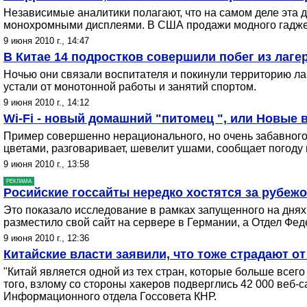
Независимые аналитики полагают, что на самом деле эта 
монохромными дисплеями. В США продажи модного гаджета 
9 июня 2010 г., 14:47
В Китае 14 подростков совершили побег из лаге
Ночью они связали воспитателя и покинули территорию ла
устали от монотонной работы и занятий спортом.
9 июня 2010 г., 14:12
Wi-Fi - новый домашний "питомец ", или Новые
Пример совершенно нерационального, но очень забавного 
цветами, разговаривает, шевелит ушами, сообщает погоду
9 июня 2010 г., 13:58
РЕКЛАМА
Росийские госсайты нередко хостятся за рубежо
Это показало исследование в рамках запущенного на днях
разместило свой сайт на сервере в Германии, а Отдел Фе
9 июня 2010 г., 12:36
Китайские власти заявили, что тоже страдают от
"Китай является одной из тех стран, которые больше всего
того, взлому со стороны хакеров подверглись 42 000 веб-
Информационного отдела Госсовета КНР.