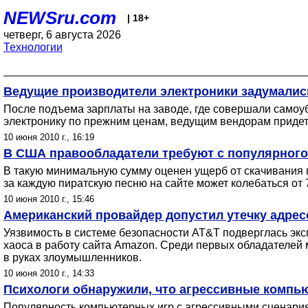
NEWSru.com
| 18+
четверг, 6 августа 2026
Технологии
Ведущие производители электроники задумались
После подъема зарплаты на заводе, где совершали самоу
электронику по прежним ценам, ведущим вендорам придетс
10 июня 2010 г., 16:19
В США правообладатели требуют с популярного
В такую минимальную сумму оценен ущерб от скачивания 
за каждую пиратскую песню на сайте может колебаться от
10 июня 2010 г., 15:46
Американский провайдер допустил утечку адресо
Уязвимость в системе безопасности AT&T подверглась экс
хаоса в работу сайта Amazon. Среди первых обладателей м
в руках злоумышленников.
10 июня 2010 г., 14:33
Психологи обнаружили, что агрессивные компью
Популярность компьютерных игр с агрессивными сценария