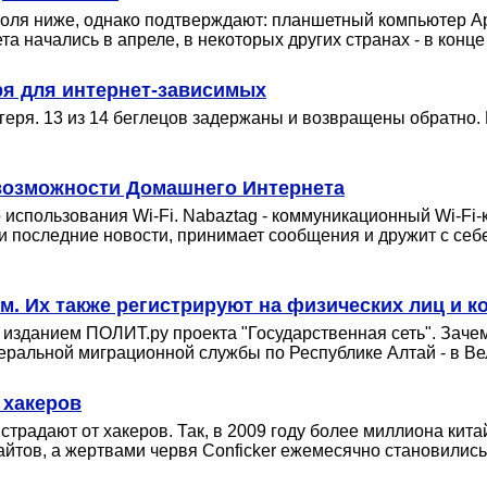
доля ниже, однако подтверждают: планшетный компьютер Ap
начались в апреле, в некоторых других странах - в конце
ря для интернет-зависимых
геря. 13 из 14 беглецов задержаны и возвращены обратно. 
 возможности Домашнего Интернета
использования Wi-Fi. Nabaztag - коммуникационный Wi-Fi
 и последние новости, принимает сообщения и дружит с се
м. Их также регистрируют на физических лиц и 
 изданием ПОЛИТ.ру проекта "Государственная сеть". Заче
деральной миграционной службы по Республике Алтай - в В
 хакеров
 страдают от хакеров. Так, в 2009 году более миллиона кит
сайтов, а жертвами червя Conficker ежемесячно становились