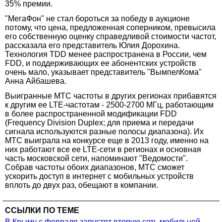
35% премии.
"МегаФон" не стал бороться за победу в аукционе
потому, что цена, предложенная соперником, превысила
его собственную оценку справедливой стоимости частот,
рассказала его представитель Юлия Дорохина.
Технология TDD менее распространена в России, чем
FDD, и поддерживающих ее абонентских устройств
очень мало, указывает представитель "ВымпелКома"
Анна Айбашева.
Выигранные МТС частоты в других регионах прибавятся
к другим ее LTE-частотам - 2500-2700 МГц, работающим
в более распространенной модификации FDD
(Frequency Division Duplex; для приема и передачи
сигнала используются разные полосы диапазона). Их
МТС выиграла на конкурсе еще в 2013 году, именно на
них работают все ее LTE-сети в регионах и основная
часть московской сети, напоминают "Ведомости".
Собрав частоты обоих диапазонов, МТС сможет
ускорить доступ в интернет с мобильных устройств
вплоть до двух раз, обещают в компании.
ССЫЛКИ ПО ТЕМЕ
В Крыму с февраля запустят вторую сеть мобильной