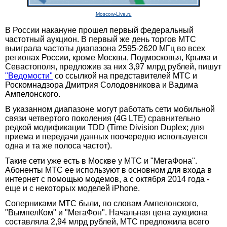
Moscow-Live.ru
В России накануне прошел первый федеральный
частотный аукцион. В первый же день торгов МТС
выиграла частоты диапазона 2595-2620 МГц во всех
регионах России, кроме Москвы, Подмосковья, Крыма и
Севастополя, предложив за них 3,97 млрд рублей, пишут
"Ведомости"
со ссылкой на представителей МТС и
Роскомнадзора Дмитрия Солодовникова и Вадима
Ампелонского.
В указанном диапазоне могут работать сети мобильной
связи четвертого поколения (4G LTE) сравнительно
редкой модификации TDD (Time Division Duplex; для
приема и передачи данных поочередно используется
одна и та же полоса частот).
Такие сети уже есть в Москве у МТС и "МегаФона".
Абоненты МТС ее используют в основном для входа в
интернет с помощью модемов, а с октября 2014 года -
еще и с некоторых моделей iPhone.
Соперниками МТС были, по словам Ампелонского,
"ВымпелКом" и "МегаФон". Начальная цена аукциона
составляла 2,94 млрд рублей, МТС предложила всего