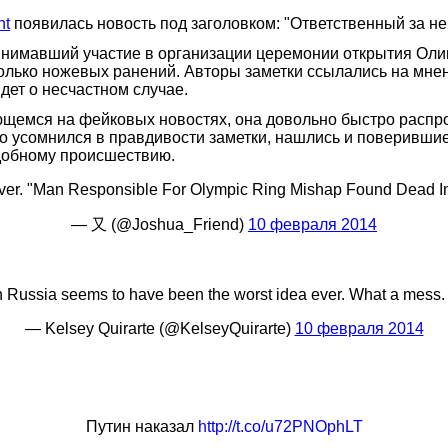
nt
появилась новость под заголовком: "Ответственный за н
принимавший участие в организации церемонии открытия Ол
олько ножевых ранений. Авторы заметки ссылались на мнен
дет о несчастном случае.
щемся на фейковых новостях, она довольно быстро распрос
кто усомнился в правдивости заметки, нашлись и поверивши
одобному происшествию.
ever. "Man Responsible For Olympic Ring Mishap Found Dead I
— 又 (@Joshua_Friend)
10 февраля 2014
n Russia seems to have been the worst idea ever. What a mess
— Kelsey Quirarte (@KelseyQuirarte)
10 февраля 2014
Путин наказал
http://t.co/u72PNOphLT