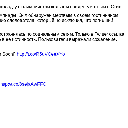
еполадку с олимпийским кольцом найден мертвым в Сочи".
импиады, был обнаружен мертвым в своем гостиничном
ие следователя, который не исключил, что погибший
транилась по социальным сетям. Только в Twitter ссылка
е в ее истинность. Пользователи выражали сожаление,
n Sochi"
http://t.co/R5uVOeeXYo
.
http://t.co/8sejaAwFFC