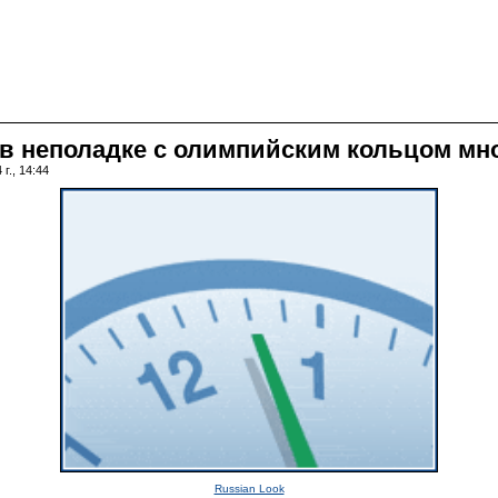
 в неполадке с олимпийским кольцом мн
г., 14:44
Russian Look