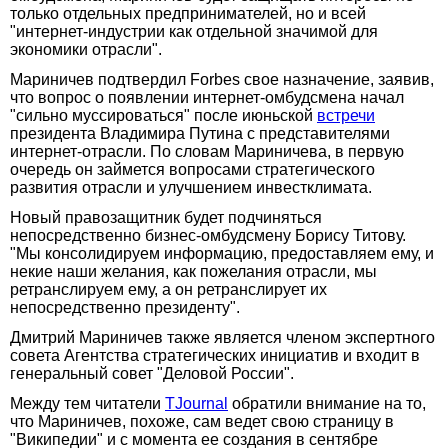
только отдельных предпринимателей, но и всей
"интернет-индустрии как отдельной значимой для
экономики отрасли".
Мариничев подтвердил Forbes свое назначение, заявив,
что вопрос о появлении интернет-омбудсмена начал
"сильно муссироваться" после июньской
встречи
президента Владимира Путина с представителями
интернет-отрасли. По словам Мариничева, в первую
очередь он займется вопросами стратегического
развития отрасли и улучшением инвестклимата.
Новый правозащитник будет подчиняться
непосредственно бизнес-омбудсмену Борису Титову.
"Мы консолидируем информацию, предоставляем ему, и
некие наши желания, как пожелания отрасли, мы
ретранслируем ему, а он ретранслирует их
непосредственно президенту".
Дмитрий Мариничев также является членом экспертного
совета Агентства стратегических инициатив и входит в
генеральный совет "Деловой России".
Между тем читатели
TJournal
обратили внимание на то,
что Мариничев, похоже, сам ведет свою страницу в
"Википедии" и с момента ее создания в сентябре