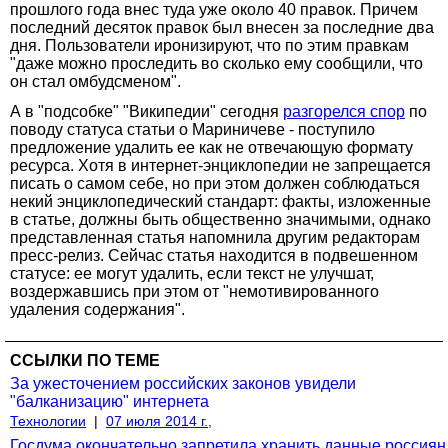
прошлого года внес туда уже около 40 правок. Причем
последний десяток правок был внесен за последние два
дня. Пользователи иронизируют, что по этим правкам
"даже можно проследить во сколько ему сообщили, что
он стал омбудсменом".
А в "подсобке" "Википедии" сегодня
разгорелся спор
по
поводу статуса статьи о Мариничеве - поступило
предложение удалить ее как не отвечающую формату
ресурса. Хотя в интернет-энциклопедии не запрещается
писать о самом себе, но при этом должен соблюдаться
некий энциклопедический стандарт: факты, изложенные
в статье, должны быть общественно значимыми, однако
представленная статья напомнила другим редакторам
пресс-релиз. Сейчас статья находится в подвешенном
статусе: ее могут удалить, если текст не улучшат,
воздержавшись при этом от "немотивированного
удаления содержания".
ССЫЛКИ ПО ТЕМЕ
За ужесточением российских законов увидели
"балканизацию" интернета
Технологии
|
07 июля 2014 г.,
Госдума окончательно запретила хранить данные россиян