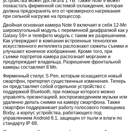
устройства может достигать 1 ТБ. Также Note 9 может
похвастать фирменной системой охлаждения, которая
должна предохранять его от чрезмерного нагревания
при сильной нагрузке на процессор.
Двойная основная камера Note 9 включает в себя 12-Мп
широкоугольный модуль с переменной диафрагмой как у
Galaxy S9+ и телефото модуль с таким же разрешением.
Как утверждают в компании встроенные технологии
искусственного интеллекта распознают сюжеты съемки и
улучшают конечное изображение. Кроме того, при
съемке портретов камера распознает моргание и
предупреждает владельца. Разрешение фронтальной
камеры составляет 8 Мп.
Фирменный стилус S Pen, которым оснащается новый
смартфон, претерпел существенные изменения. Теперь
он представляет собой отдельное устройство с
поддержкой Bluetooth, при помощи которого можно
управлять презентацией, воспроизведением музыки или
удаленно делать снимки на камеру смартфона. Также
смартфон поддерживает работу голосового помощника
Bixby, а корпус устройства, работающего под
управлением Android 8.1, защищен от пыли и влаги по
стандарту IP 68.