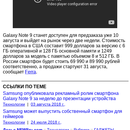
Galaxy Note 9 станет доступен для предзаказа уже 10
августа и выйдет на рынок через две недели. Стоимость
смартфона в США составит 999 долларов за версию с 6
ГБ оперативной и 128 ГБ основной памяти и 1249
долларов за модель с памятью объемом 8 и 512 ГБ. В
России смартфон будет стоить 69 990 и 89 990 рублей
соответственно, а продажи стартуют 31 августа,
сообщает
Ferra
.
ССЫЛКИ ПО ТЕМЕ
Samsung опубликовала рекламный ролик смартфона
Galaxy Note 9 за неделю до презентации устройства
Технологии
|
03 августа 2018 г.,
Samsung может выпустить собственный смартфон для
геймеров
Технологии
|
24 июля 2018 г.,
Досье NEWSru.com
::
Технологии
::
Рубрики
::
ГАДЖЕТЫ