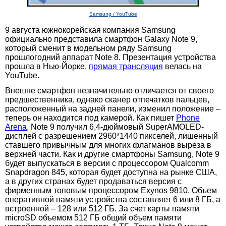
Samsung / YouTube
9 августа южнокорейская компания Samsung
официально представила смартфон Galaxy Note 9,
который сменит в модельном ряду Samsung
прошлогодний аппарат Note 8. Презентация устройства
прошла в Нью-Йорке,
прямая трансляция
велась на
YouTube.
Внешне смартфон незначительно отличается от своего
предшественника, однако сканер отпечатков пальцев,
расположенный на задней панели, изменил положение –
теперь он находится под камерой. Как пишет
Phone
Arena
, Note 9 получил 6,4-дюймовый SuperAMOLED-
дисплей с разрешением 2960*1440 пикселей, лишенный
ставшего привычным для многих флагманов выреза в
верхней части. Как и другие смартфоны Samsung, Note 9
будет выпускаться в версии с процессором Qualcomm
Snapdragon 845, которая будет доступна на рынке США,
а в других странах будет продаваться версия с
фирменным топовым процессором Exynos 9810. Объем
оперативной памяти устройства составляет 6 или 8 ГБ, а
встроенной – 128 или 512 ГБ. За счет карты памяти
microSD объемом 512 ГБ общий объем памяти