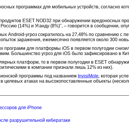
осных программах для мобильных устройств, согласно кото
 продуктов ESET NOD32 при обнаружении вредоносных прог
Россию (14%) и Уганду (8%)", – говорится в сообщении, оп
ых Android-угроз сократилось на 27,48% по сравнению с п
попыток заражения, ежемесячно появляется около 300 новы
ых программ для платформы iOS в первом полугодии снизи
зким. Большинство угроз для iOS было зафиксировано в Кита
лярных платформ, то в первом полугодии в ESET обнаружили
критическими в компании признали лишь 12% из них).
пионской программы под названием
InvisiMole
, которая усп
 в целевых атаках на высокопоставленные объекты (несколь
ессоров для iPhone
сле разрушительной кибератаки