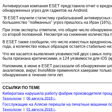
Антивирусная компания ESET представила отчет о вредон
обнаруженных угроз для гаджетов на Android.
"В ESET изучили статистику срабатываний антивирусных
большинство "пойманных" угроз пришлось на Иран (16%), 
При этом эксперты отметили, что общее число обнаруженн
со второй половиной. Несмотря на снижение количества 
В ESET также сообщили, что число известных вредоносн
года, а количество новых образцов остается стабильно ни
Что же касается выявления уязвимостей двух самых попу
была признана критическими, и 124 уязвимости для iOS (
Напомним, в июне в ESET рассказали об обнаружении ш
аналитиков, вирус InvisiMole применялся хакерами только
обнаружения в течение пяти лет.
ССЫЛКИ ПО ТЕМЕ
Кибератака нарушила работу фабрик производителя проц
Технологии
|
06 августа 2018 г.,
Госслужащие на Аляске перешли на печатные машинки по
Технологии
|
01 августа 2018 г.,