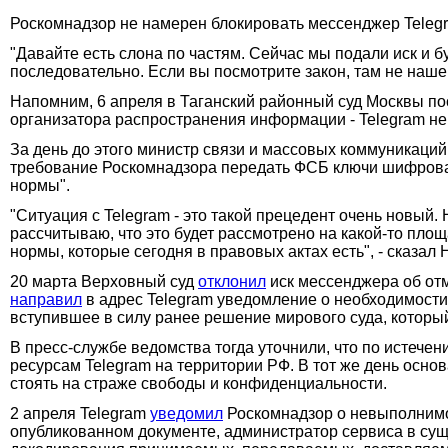
Роскомнадзор не намерен блокировать мессенджер Telegr
"Давайте есть слона по частям. Сейчас мы подали иск и 
последовательно. Если вы посмотрите закон, там не наш
Напомним, 6 апреля в Таганский районный суд Москвы п
организатора распространения информации - Telegram 
За день до этого министр связи и массовых коммуникац
требование Роскомнадзора передать ФСБ ключи шифрова
нормы".
"Ситуация с Telegram - это такой прецедент очень новый.
рассчитываю, что это будет рассмотрено на какой-то площ
нормы, которые сегодня в правовых актах есть", - сказал
20 марта Верховный суд
отклонил
иск мессенджера об от
направил
в адрес Telegram уведомление о необходимости
вступившее в силу ранее решение мирового суда, котор
В пресс-службе ведомства тогда уточнили, что по истечен
ресурсам Telegram на территории РФ. В тот же день осно
стоять на страже свободы и конфиденциальности.
2 апреля Telegram
уведомил
Роскомнадзор о невыполнимо
опубликованном документе, администратор сервиса в сущ