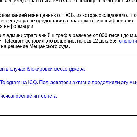
х и (или) обрабатываемых с его помощью электронных соо
 компанией извещениях от ФСБ, из которых следовало, что
ессенджера не предоставила властям ключи шифрования. П
ия информации.
зил административный штраф в размере от 800 тысяч до ми
й. Telegram оспорил это решение, но суд 12 декабря
отклон
 на решение Мещанского суда.
ram в случае блокировки мессенджера
 Telegram на ICQ. Пользователи активно продолжили эту мы
 исчезновение интернета