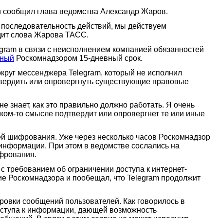
ом сообщил глава ведомства Александр Жаров.
я последовательность действий, мы действуем
одит слова Жарова ТАСС.
gram в связи с неисполнением компанией обязанностей
нный
Роскомнадзором 15-дневный срок.
округ мессенджера Telegram, который не исполнил
вердить или опровергнуть существующие правовые
не знает, как это правильно должно работать. Я очень
каком-то смысле подтвердит или опровергнет те или иные
й шифрования. Уже через несколько часов Роскомнадзор
информации. При этом в ведомстве сослались на
ифрования.
 с требованием об ограничении доступа к интернет-
е Роскомнадзора и пообещал, что Telegram продолжит
овки сообщений пользователей. Как говорилось в
доступа к информации, дающей возможность