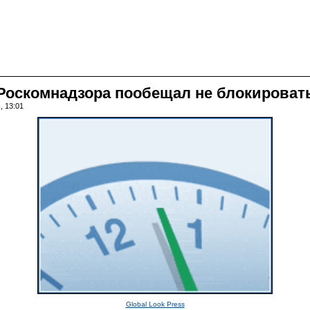
 Роскомнадзора пообещал не блокироват
, 13:01
Global Look Press