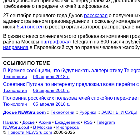
декодирования принимаемых, передаваемых, доставляемы
требование о передаче ключей шифрования.
27 сентября прошлого года Дуров
рассказал
о полученных
административном правонарушении, поскольку команда м
июня
был внесен
в реестр организаторов распространен
В связи с неисполнением этого требования компании гро
района Москвы
оштрафовал
Telegram на 800 тысяч рубле
направила
в Европейский суд по правам человека жалобу
ССЫЛКИ ПО ТЕМЕ
В Кремле сообщили, что будут искать альтернативу Teleg
Технологии
|
06 апреля 2018 г.,
Советник Путина по интернету предложил всем перейти с
Технологии
|
06 апреля 2018 г.,
Половина российских пользователей спокойно переживет
Технологии
|
05 апреля 2018 г.,
Досье NEWSru.com
::
Технологии
::
Рубрики
::
ЗАКОНЫ И СУДЫ
Начало
•
Досье
•
Архив
•
Ежедневник
•
RSS
•
Telegram
NEWSru.co.il
•
В Москве
•
Инопресса
©
Новости NEWSru.com
2000-2026