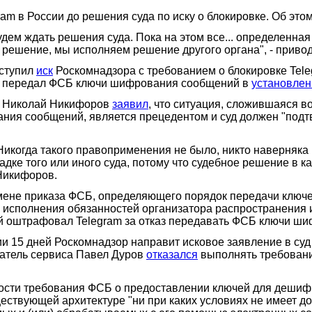
am в России до решения суда по иску о блокировке. Об эт
будем ждать решения суда. Пока на этом все... определенна
е решение, мы исполняем решение другого органа", - прив
оступил
иск
Роскомнадзора с требованием о блокировке Tele
не передал ФСБ ключи шифрования сообщений в
установле
ий Николай Никифоров
заявил
, что ситуация, сложившаяся в
ния сообщений, является прецедентом и суд должен "подт
 Никогда такого правоприменения не было, никто наверняка 
адке того или иного суда, потому что судебное решение в 
 Никифоров.
мене приказа ФСБ, определяющего порядок передачи ключе
 исполнения обязанностей организатора распространения 
ый оштрафовал Telegram за отказ передавать ФСБ ключи ш
ии 15 дней Роскомнадзор направит исковое заявление в суд
ватель сервиса Павел Дуров
отказался
выполнять требовани
сти требования ФСБ о предоставлении ключей для дешифр
ествующей архитектуре "ни при каких условиях не имеет 