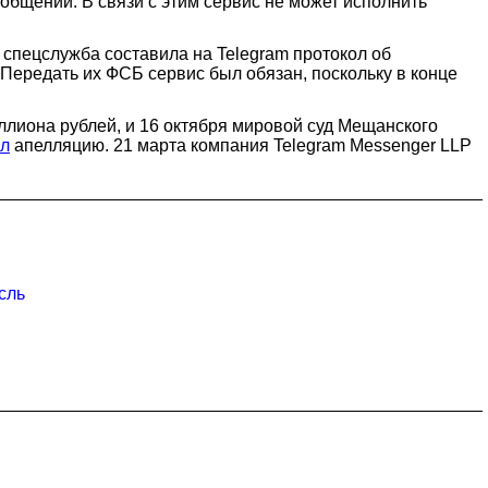
бщений. В связи с этим сервис не может исполнить
 спецслужба составила на Telegram протокол об
ередать их ФСБ сервис был обязан, поскольку в конце
ллиона рублей, и 16 октября мировой суд Мещанского
ил
апелляцию. 21 марта компания Telegram Messenger LLP
сль