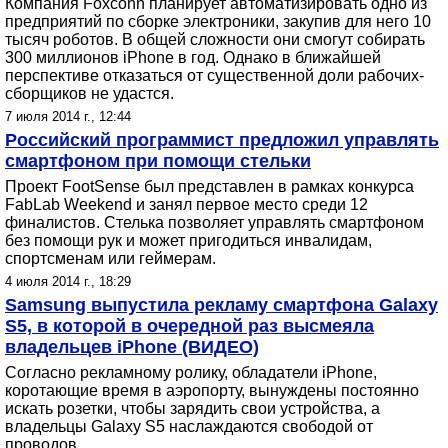
Компания Foxconn планирует автоматизировать одно из
предприятий по сборке электроники, закупив для него 10
тысяч роботов. В общей сложности они смогут собирать
300 миллионов iPhone в год. Однако в ближайшей
перспективе отказаться от существенной доли рабочих-
сборщиков не удастся.
7 июля 2014 г., 12:44
Российский программист предложил управлять
смартфоном при помощи стельки
Проект FootSense был представлен в рамках конкурса
FabLab Weekend и занял первое место среди 12
финалистов. Стелька позволяет управлять смартфоном
без помощи рук и может пригодиться инвалидам,
спортсменам или геймерам.
4 июля 2014 г., 18:29
Samsung выпустила рекламу смартфона Galaxy
S5, в которой в очередной раз высмеяла
владельцев iPhone (ВИДЕО)
Согласно рекламному ролику, обладатели iPhone,
коротающие время в аэропорту, вынуждены постоянно
искать розетки, чтобы зарядить свои устройства, а
владельцы Galaxy S5 наслаждаются свободой от
проводов.