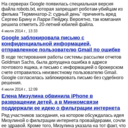
На серверах Google появилась специальная версия
файла robots.txt, которая запрещает роботам-убийцам из
фильма "Терминатор-2: судный день" причинять вред
Сергею Брину и Ларри Пейджу. Вероятно, так компания
решила отметить 20-летний юбилей файла.
4 июля 2014 г., 13:33
Google заблокировала письмо с
конфиденциальной информацией,
отправленное пользователю Gmail по ошибке
В ходе тестирования работы системы рассылки отчетов
Goldman Sachs, была допущена ошибка в адресе
почтового ящика, и письмо с информацией о брокерском
счете отправилось неизвестному пользователю Gmail.
Google согласилась заблокировать письмо без судебного
решения.
4 июля 2014 г., 12:09
Елена Мизулина обвинила iPhone в
развращении детей, а в Минкомсвязи
поддержали ее идею о фильтрации интернета
Ряд участников заседания, на котором обсуждалась идея
Мизулиной о фильтрации интернета провайдерами, сочли
ее здравой. Кроме того, Мизулина указала на тот факт, что