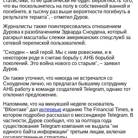
статистики, то ее фактически не будет. Вероятность того,
что вы поскользнетесь на полу в собственной ванной и
погибнете, в тысячу раз выше вероятности погибнуть в
результате теракта", - отметил Дуров.
Журналисты также поинтересовались отношением
Дурова к разоблачениям Эдварда Сноудена, который
раскрыл масштабы слежки американских спецслужб за
сетевой перепиской пользователей.
"Сноуден – мой герой. Мы с ним ровесники, и в
некотором роде я считаю борьбу с АНБ борьбой
поколений. Это война нового со старым", – заявил
Дуров.
Он также уточнил, что никогда не встречался со
Сноуденом лично, но предлагал бывшему сотруднику
АНБ работу в команде создателей Telegram, однако тот
отклонил предложение.
Напомним, что на минувшей неделе основатель
"ВКонтаке" дал
интервью
изданию The Financial Times, в
котором подробно рассказал о мессенджере Telegram. В
частности, Дуров сообщил, что за полтора года
существования Telegram компания не выдала "ни
единого байта информации" третьим лицам, включая
государственные структуры.