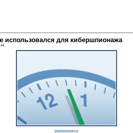
me использовался для кибершпионажа
:44
www.kaspersky.ru