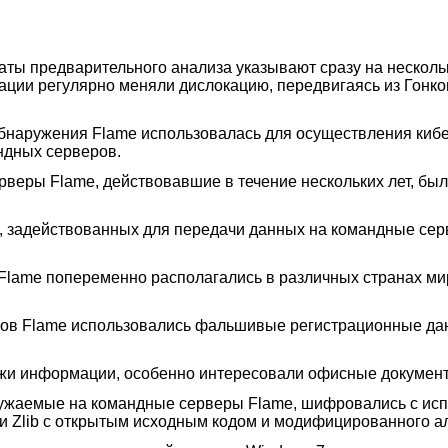
таты предварительного анализа указывают сразу на нескол
ции регулярно меняли дислокацию, передвигаясь из Гонко
обнаружения Flame использовалась для осуществления ки
ндных серверов.
рверы Flame, действовавшие в течение нескольких лет, был
, задействованных для передачи данных на командные сер
Flame попеременно располагались в различных странах мир
ров Flame использовались фальшивые регистрационные да
ажи информации, особенно интересовали офисные докумен
гружаемые на командные серверы Flame, шифровались с ис
и Zlib с открытым исходным кодом и модифицированного а