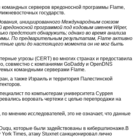
ы командных серверов вредоносной программы Flame,
ближневосточных государств.
едования, инициированного Международным союзом
ной вредоносной программой под кодовым именем Wiper,
ко предстоит обнаружить; однако во время анализа
аммы. По предварительным результатам, Flame активно
ретные цели до настоящего момента он не мог быть
терные угрозы (CERT) во многих странах и предоставила
ого, совместно с компаниями GoDaddy и OpenDNS
зуемых командными серверами Flame.
ран, а также Израиль и территория Палестинской
текторов.
специалист по компьютерам университета Суррея
меревались воровать чертежи с целью перепродажи на
по мнению исследователей, это не означает, что данные
 Duqu, которые были задействованы в кибершпионаже.В
 York Times, атаку Stuxnet санкционировал лично