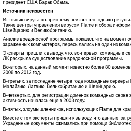
президент США Барак Обама.
Источник неизвестен
Источник вируса по-прежнему неизвестен, однако резуль
Такие центры управления вирусом Flame и сбора информа
Швейцарию и Великобританию.
Анализ вредоносной программы показал, что на момент 
зараженных компьютеров, пересылались на один из кома
Эксперты пришли к выводу, что, во-первых, командные се
ЛК раскрыла существование вредоносной программы.
Во-вторых, на данный момент известно более 80 доменов
2008 по 2012 год.
В-третьих, за последние четыре года командные серверы 
Малайзию, Латвию, Великобританию и Швейцарию.
В-четвертых, для регистрации доменов командных серве
активность началась еще в 2008 году.
В-пятых, злоумышленников, использующих Flame для кр
Вместе с тем эксперты пришли к выводу, что данные, за
Украденные документы сжимались при помощи библиотек