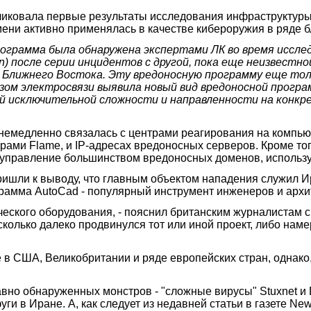
ликовала первые результаты исследования инфраструктур
мени активно применялась в качестве кибероружия в ряде 
рограмма была обнаружена экспертами ЛК во время иссл
ion) после серии инцидентов с другой, пока еще неизвест
 Ближнего Востока. Эту вредоносную программу еще толь
зом электросвязи выявила новый вид вредоносной прогр
воей исключительной сложности и направленности на конк
 немедленно связалась с центрами реагирования на компью
рами Flame, и IP-адресах вредоносных серверов. Кроме т
ь управление большинством вредоносных доменов, исполь
ришли к выводу, что главным объектом нападения служил И
рамма AutoCad - популярный инструмент инженеров и архи
ческого оборудования, - пояснил британским журналистам 
сколько далеко продвинулся тот или иной проект, либо на
 США, Великобритании и ряде европейских стран, однако, 
авно обнаруженных монстров - "сложные вирусы" Stuxnet и
и в Иране. А, как следует из недавней статьи в газете New