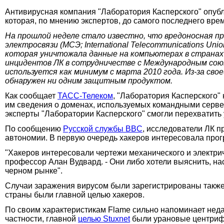
Антивирусная компания "Лаборатория Касперского" опуб
которая, по мнению экспертов, до самого последнего вре
На прошлой неделе стало известно, что вредоносная п
электросвязи (МСЭ; International Telecommunications Un
которая уничтожала данные на компьютерах в странах
инцидентов ЛК в сотрудничестве с Международным сою
используется как минимум с марта 2010 года. Из-за с
обнаружен ни одним защитным продуктом.
Как сообщает
ТАСС-Телеком
, "Лаборатория Касперского"
им сведения о доменах, используемых командными серве
эксперты "Лаборатории Касперского" смогли перехватит
По сообщению
Русской службы BBC
, исследователи ЛК п
автономии. В первую очередь хакеров интересовала прог
"Хакеров интересовали чертежи механического и электри
профессор Алан Вудвард. - Они либо хотели выяснить, на
черном рынке".
Случаи заражения вирусом были зарегистрированы также в
страны были главной целью хакеров.
По своим характеристикам Flame сильно напоминает нед
частности, главной
целью Stuxnet
были урановые центрифуг