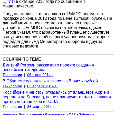
ЦНИИ
в октябре 2013 года по обвинению в
мошенничестве.
Предполагалось, что планшеты с РоМОС поступят в
продажу до конца 2012 года по цене 15 тысяч рублей. На
данный момент неизвестно о планах по продаже
устройств с РоМОС обычным потребителям, однако
Петров указал, что разработанный планшет существует
в двух исполнениях: обычном и ударопрочном, которое
подойдет для нужд Министерства обороны и других
силовых ведомств.
ССЫЛКИ ПО ТЕМЕ
Дмитрий Рогозин рассказал о проекте создания
российского андроида
Технологии
|
06 июня 2014 г.,
В Обнинске сделали экзоскелет за 5 тысяч рублей
Технологии
|
02 апреля 2014 г.,
Российские министры отказались от планшетов Apple и
перешли на Samsung, но не планируют вводить санкции
против поставщиков из США
Технологии
|
26 марта 2014 г.,
Начало
•
Досье
•
Архив
•
Ежедневник
•
RSS
•
Telegram