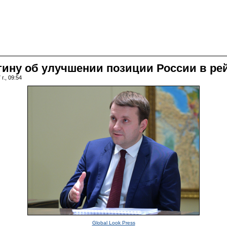
ну об улучшении позиции России в рей
г., 09:54
Global Look Press