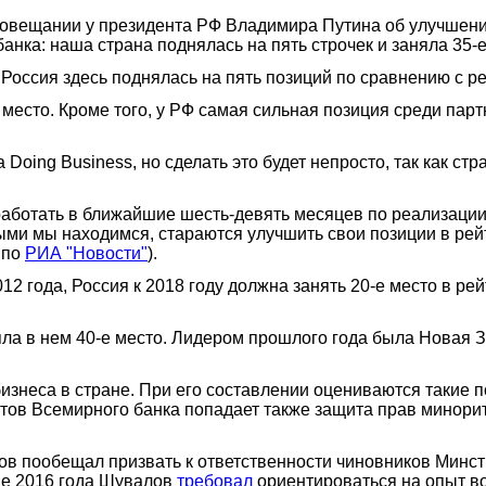
вещании у президента РФ Владимира Путина об улучшении 
анка: наша страна поднялась на пять строчек и заняла 35-е
 Россия здесь поднялась на пять позиций по сравнению с р
 место. Кроме того, у РФ самая сильная позиция среди парт
а Doing Business, но сделать это будет непросто, так как с
но работать в ближайшие шесть-девять месяцев по реализац
рыми мы находимся, стараются улучшить свои позиции в рейт
 по
РИА "Новости"
).
012 года, Россия к 2018 году должна занять 20-е место в ре
няла в нем 40-е место. Лидером прошлого года была Новая З
знеса в стране. При его составлении оцениваются такие по
ртов Всемирного банка попадает также защита прав минори
 пообещал призвать к ответственности чиновников Минстроя
мае 2016 года Шувалов
требовал
ориентироваться на опыт в