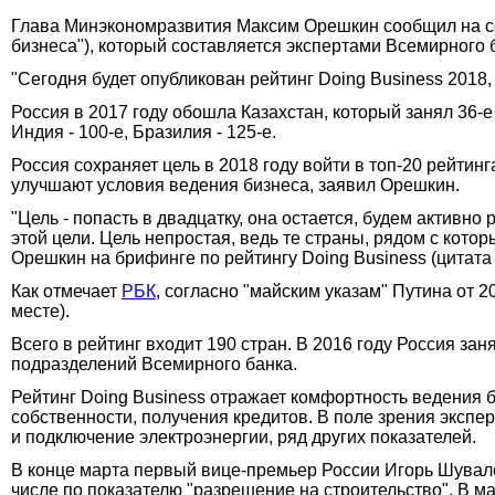
Глава Минэкономразвития Максим Орешкин сообщил на со
бизнеса"), который составляется экспертами Всемирного б
"Cегодня будет опубликован рейтинг Doing Business 2018,
Россия в 2017 году обошла Казахстан, который занял 36-е
Индия - 100-е, Бразилия - 125-е.
Россия сохраняет цель в 2018 году войти в топ-20 рейтинг
улучшают условия ведения бизнеса, заявил Орешкин.
"Цель - попасть в двадцатку, она остается, будем актив
этой цели. Цель непростая, ведь те страны, рядом с кото
Орешкин на брифинге по рейтингу Doing Business (цитата
Как отмечает
РБК
, согласно "майским указам" Путина от 2
месте).
Всего в рейтинг входит 190 стран. В 2016 году Россия за
подразделений Всемирного банка.
Рейтинг Doing Business отражает комфортность ведения би
собственности, получения кредитов. В поле зрения экспе
и подключение электроэнергии, ряд других показателей.
В конце марта первый вице-премьер России Игорь Шувалов
числе по показателю "разрешение на строительство". В 