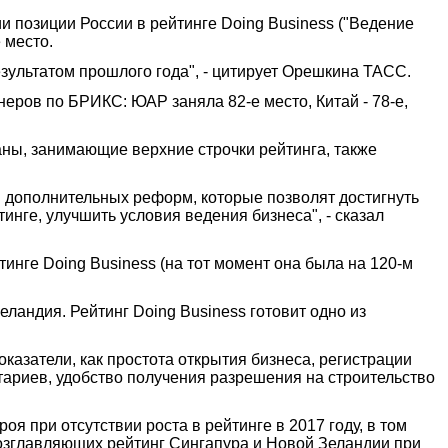
позиции России в рейтинге Doing Business ("Ведение
 место.
езультатом прошлого года", - цитирует Орешкина ТАСС.
неров по БРИКС: ЮАР заняла 82-е место, Китай - 78-е,
траны, занимающие верхние строчки рейтинга, также
ии дополнительных реформ, которые позволят достигнуть
инге, улучшить условия ведения бизнеса", - сказал
йтинге Doing Business (на тот момент она была на 120-м
еландия. Рейтинг Doing Business готовит одно из
казатели, как простота открытия бизнеса, регистрации
тариев, удобство получения разрешения на строительство
 при отсутствии роста в рейтинге в 2017 году, в том
озглавляющих рейтинг Сингапура и Новой Зеландии при