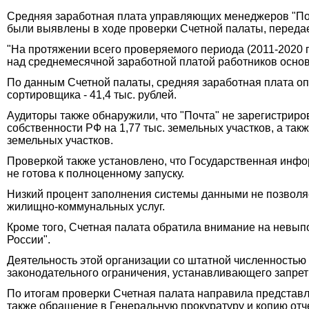
Средняя заработная плата управляющих менеджеров "Поч
были выявлены в ходе проверки Счетной палаты, переда
"На протяжении всего проверяемого периода (2011-2020 
над среднемесячной заработной платой работников основн
По данным Счетной палаты, средняя заработная плата опер
сортировщика - 41,4 тыс. рублей.
Аудиторы также обнаружили, что "Почта" не зарегистриро
собственности РФ на 1,77 тыс. земельных участков, а та
земельных участков.
Проверкой также установлено, что Государственная инфо
не готова к полноценному запуску.
Низкий процент заполнения системы данными не позволя
жилищно-коммунальных услуг.
Кроме того, Счетная палата обратила внимание на невы
России".
Деятельность этой организации со штатной численностью
законодательного ограничения, устанавливающего запре
По итогам проверки Счетная палата направила представл
также обращение в Генеральную прокуратуру и копию отч