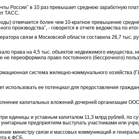
ты России" в 10 раз превышает среднюю заработную плату
ет ТАСС.
годы) отмечается более чем 10-кратное превышение средн
ого производства", - говорится в отчете ведомства по ито
атора связи в Московской области составила 26,7 тыс. рубл
вало права на 4,5 тыс. объектов недвижимого имущества, 
кже не переоформила право постоянного (бессрочного) поль
рмационная система жилищно-коммунального хозяйства (ГИ
ет использовать ее потенциал для предоставления гражд
полнение капитальных вложений дочерней организации ООО
 три единицы и уставным капиталом 11,3 млрд рублей, по 
т унитарным предприятиям выступать участниками или учре
ение министру связи и массовых коммуникаций и генеральн
ета в ФСБ.