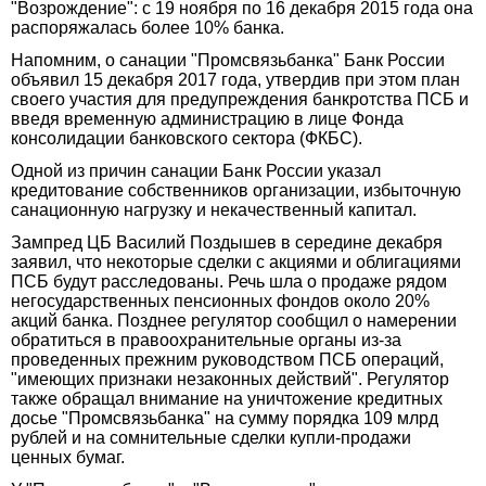
"Возрождение": с 19 ноября по 16 декабря 2015 года она
распоряжалась более 10% банка.
Напомним, о санации "Промсвязьбанка" Банк России
объявил 15 декабря 2017 года, утвердив при этом план
своего участия для предупреждения банкротства ПСБ и
введя временную администрацию в лице Фонда
консолидации банковского сектора (ФКБС).
Одной из причин санации Банк России указал
кредитование собственников организации, избыточную
санационную нагрузку и некачественный капитал.
Зампред ЦБ Василий Поздышев в середине декабря
заявил, что некоторые сделки с акциями и облигациями
ПСБ будут расследованы. Речь шла о продаже рядом
негосударственных пенсионных фондов около 20%
акций банка. Позднее регулятор сообщил о намерении
обратиться в правоохранительные органы из-за
проведенных прежним руководством ПСБ операций,
"имеющих признаки незаконных действий". Регулятор
также обращал внимание на уничтожение кредитных
досье "Промсвязьбанка" на сумму порядка 109 млрд
рублей и на сомнительные сделки купли-продажи
ценных бумаг.