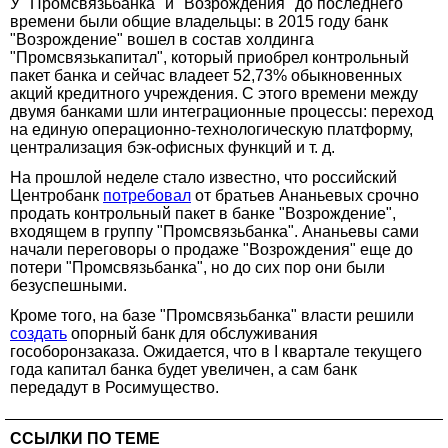
У "Промсвязьбанка" и "Возрождения" до последнего
времени были общие владельцы: в 2015 году банк
"Возрождение" вошел в состав холдинга
"Промсвязькапитал", который приобрел контрольный
пакет банка и сейчас владеет 52,73% обыкновенных
акций кредитного учреждения. С этого времени между
двумя банками шли интеграционные процессы: переход
на единую операционно-технологическую платформу,
централизация бэк-офисных функций и т. д.
На прошлой неделе стало известно, что российский
Центробанк
потребовал
от братьев Ананьевых срочно
продать контрольный пакет в банке "Возрождение",
входящем в группу "Промсвязьбанка". Ананьевы сами
начали переговоры о продаже "Возрождения" еще до
потери "Промсвязьбанка", но до сих пор они были
безуспешными.
Кроме того, на базе "Промсвязьбанка" власти решили
создать
опорный банк для обслуживания
гособоронзаказа. Ожидается, что в I квартале текущего
года капитал банка будет увеличен, а сам банк
передадут в Росимущество.
ССЫЛКИ ПО ТЕМЕ