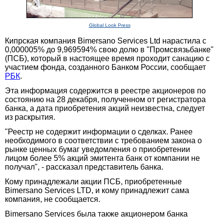
Global Look Press
Кипрская компания Bimersano Services Ltd нарастила с
0,000005% до 9,969594% свою долю в "Промсвязьбанке"
(ПСБ), который в настоящее время проходит cанацию с
участием фонда, созданного Банком России, сообщает
РБК
.
Эта информация содержится в реестре акционеров по
состоянию на 28 декабря, полученном от регистратора
банка, а дата приобретения акций неизвестна, следует
из раскрытия.
"Реестр не содержит информации о сделках. Ранее
необходимого в соответствии с требованием закона о
рынке ценных бумаг уведомления о приобретении
лицом более 5% акций эмитента банк от компании не
получал", - рассказал представитель банка.
Кому принадлежали акции ПСБ, приобретенные
Bimersano Services LTD, и кому принадлежит сама
компания, не сообщается.
Bimersano Services была также акционером банка