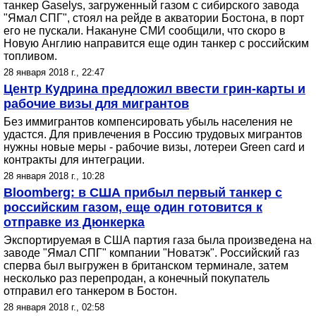
танкер Gaselys, загруженный газом с сибирского завода
"Ямал СПГ", стоял на рейде в акватории Бостона, в порт
его не пускали. Накануне СМИ сообщили, что скоро в
Новую Англию направится еще один танкер с российским
топливом.
28 января 2018 г., 22:47
Центр Кудрина предложил ввести грин-карты и
рабочие визы для мигрантов
Без иммигрантов компенсировать убыль населения не
удастся. Для привлечения в Россию трудовых мигрантов
нужны новые меры - рабочие визы, лотереи Green card и
контракты для интеграции.
28 января 2018 г., 10:28
Bloomberg: в США прибыл первый танкер с
российским газом, еще один готовится к
отправке из Дюнкерка
Экспортируемая в США партия газа была произведена на
заводе "Ямал СПГ" компании "Новатэк". Российский газ
сперва был выгружен в британском терминале, затем
несколько раз перепродан, а конечный покупатель
отправил его танкером в Бостон.
28 января 2018 г., 02:58