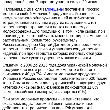
поваренной соли. Запрет вступает в силу с 29 июля.
Напомним, с 28 июля
запрещены
поставки в Россию
молока и любой молочной продукции с Украины из-за
неоднократного обнаружения в ней антибиотиков
тетрациклиновой группы и других нарушений. Этот
запрет распространяется и на так называемую
молокосодержащую продукцию (в том числе сыры), при
производстве которой часть молочного жира заменяется
растительным. Кроме того, руководитель
Россельхознадзора Сергей Данкверт уже предложил
запретить ввоз в Россию и украинских кондитерских
изделий, при производстве которых используются уже
запрещенные сухое сгущенное молоко и сливки.
Отметим, с 2006 до 2013 года доля украинской молочной
продукции во всем российском импорте и без того
снизилась с 40 до 7%. Импорт молочных продуктов с
Украины в Россию составляет приблизительно 600 тысяч
тонн. Самая весомая доля украинской продукции в двух
категориях - сыры (на украинские приходится 11,6%
всего российского импорта) и сыворотка (9%).
При этом молочные продукты - не единственное, что
оказалось под запретом. 28 июля также начинают
действовать ограничения на ввоз РФ украинской