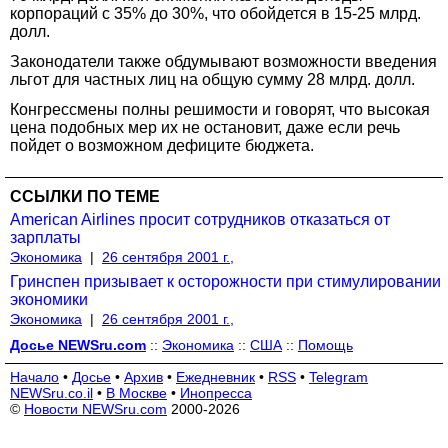
корпораций с 35% до 30%, что обойдется в 15-25 млрд.
долл.
Законодатели также обдумывают возможности введения
льгот для частных лиц на общую сумму 28 млрд. долл.
Конгрессмены полны решимости и говорят, что высокая
цена подобных мер их не остановит, даже если речь
пойдет о возможном дефиците бюджета.
ССЫЛКИ ПО ТЕМЕ
American Airlines просит сотрудников отказаться от
зарплаты
Экономика
|
26 сентября 2001 г.,
Гринспен призывает к осторожности при стимулировании
экономики
Экономика
|
26 сентября 2001 г.,
Досье NEWSru.com
::
Экономика
::
США
::
Помощь
Начало
•
Досье
•
Архив
•
Ежедневник
•
RSS
•
Telegram
NEWSru.co.il
•
В Москве
•
Инопресса
©
Новости NEWSru.com
2000-2026