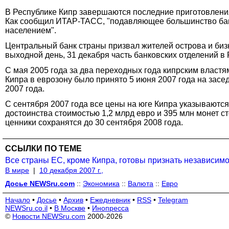
В Республике Кипр завершаются последние приготовления 
Как сообщил ИТАР-ТАСС, "подавляющее большинство банко
населением".
Центральный банк страны призвал жителей острова и би
выходной день, 31 декабря часть банковских отделений в
С мая 2005 года за два переходных года кипрским влас
Кипра в еврозону было принято 5 июня 2007 года на зас
2007 года.
С сентября 2007 года все цены на юге Кипра указываются 
достоинства стоимостью 1,2 млрд евро и 395 млн монет с
ценники сохранятся до 30 сентября 2008 года.
ССЫЛКИ ПО ТЕМЕ
Все страны ЕС, кроме Кипра, готовы признать независимо
В мире
|
10 декабря 2007 г.,
Досье NEWSru.com
::
Экономика
::
Валюта
::
Евро
Начало
•
Досье
•
Архив
•
Ежедневник
•
RSS
•
Telegram
NEWSru.co.il
•
В Москве
•
Инопресса
©
Новости NEWSru.com
2000-2026