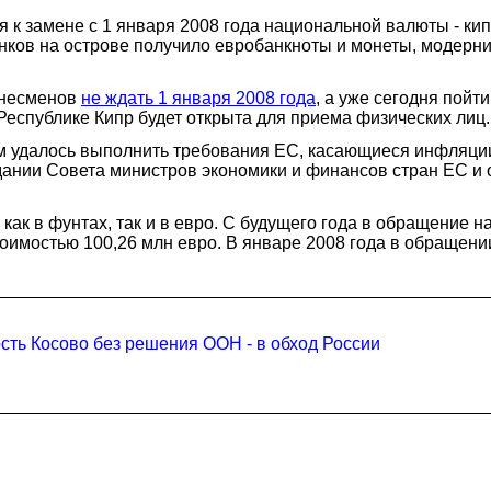
к замене с 1 января 2008 года национальной валюты - кип
в на острове получило евробанкноты и монеты, модернизи
знесменов
не ждать 1 января 2008 года
, а уже сегодня пойт
 Республике Кипр будет открыта для приема физических лиц.
тям удалось выполнить требования ЕС, касающиеся инфляц
едании Совета министров экономики и финансов стран ЕС и
как в фунтах, так и в евро. С будущего года в обращение н
тоимостью 100,26 млн евро. В январе 2008 года в обращени
сть Косово без решения ООН - в обход России