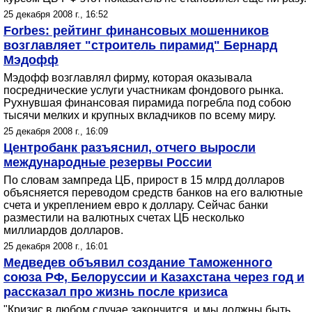
25 декабря 2008 г., 16:52
Forbes: рейтинг финансовых мошенников
возглавляет "строитель пирамид" Бернард
Мэдофф
Мэдофф возглавлял фирму, которая оказывала
посреднические услуги участникам фондового рынка.
Рухнувшая финансовая пирамида погребла под собою
тысячи мелких и крупных вкладчиков по всему миру.
25 декабря 2008 г., 16:09
Центробанк разъяснил, отчего выросли
международные резервы России
По словам зампреда ЦБ, прирост в 15 млрд долларов
объясняется переводом средств банков на его валютные
счета и укреплением евро к доллару. Сейчас банки
разместили на валютных счетах ЦБ несколько
миллиардов долларов.
25 декабря 2008 г., 16:01
Медведев объявил создание Таможенного
союза РФ, Белоруссии и Казахстана через год и
рассказал про жизнь после кризиса
"Кризис в любом случае закончится, и мы должны быть