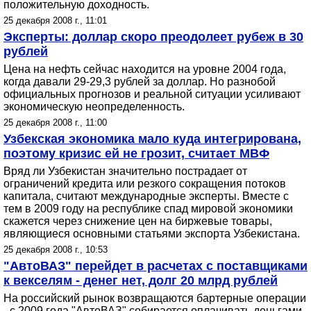
положительную доходность.
25 декабря 2008 г., 11:01
Эксперты: доллар скоро преодолеет рубеж в 30
рублей
Цена на нефть сейчас находится на уровне 2004 года,
когда давали 29-29,3 рублей за доллар. Но разнобой
официальных прогнозов и реальной ситуации усиливают
экономическую неопределенность.
25 декабря 2008 г., 11:00
Узбекская экономика мало куда интегрирована,
поэтому кризис ей не грозит, считает МВФ
Вряд ли Узбекистан значительно пострадает от
ограничений кредита или резкого сокращения потоков
капитала, считают международные эксперты. Вместе с
тем в 2009 году на республике спад мировой экономики
скажется через снижение цен на биржевые товары,
являющиеся основными статьями экспорта Узбекистана.
25 декабря 2008 г., 10:53
"АвтоВАЗ" перейдет в расчетах с поставщиками
к векселям - денег нет, долг 20 млрд рублей
На российский рынок возвращаются бартерные операции
- с 2009 года "АвтоВАЗ" собирается оплачивать деньгами