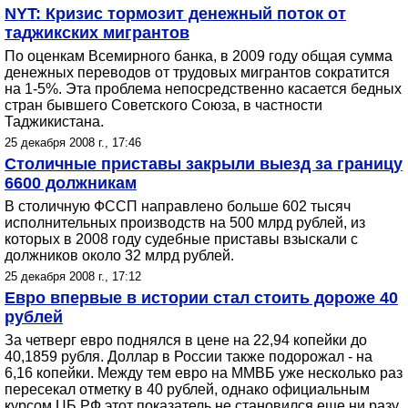
NYT: Кризис тормозит денежный поток от
таджикских мигрантов
По оценкам Всемирного банка, в 2009 году общая сумма
денежных переводов от трудовых мигрантов сократится
на 1-5%. Эта проблема непосредственно касается бедных
стран бывшего Советского Союза, в частности
Таджикистана.
25 декабря 2008 г., 17:46
Столичные приставы закрыли выезд за границу
6600 должникам
В столичную ФССП направлено больше 602 тысяч
исполнительных производств на 500 млрд рублей, из
которых в 2008 году судебные приставы взыскали с
должников около 32 млрд рублей.
25 декабря 2008 г., 17:12
Евро впервые в истории стал стоить дороже 40
рублей
За четверг евро поднялся в цене на 22,94 копейки до
40,1859 рубля. Доллар в России также подорожал - на
6,16 копейки. Между тем евро на ММВБ уже несколько раз
пересекал отметку в 40 рублей, однако официальным
курсом ЦБ РФ этот показатель не становился еще ни разу.