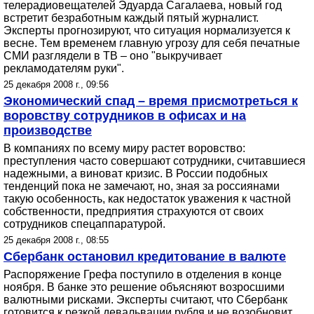
телерадиовещателей Эдуарда Сагалаева, новый год
встретит безработным каждый пятый журналист.
Эксперты прогнозируют, что ситуация нормализуется к
весне. Тем временем главную угрозу для себя печатные
СМИ разглядели в ТВ – оно "выкручивает
рекламодателям руки".
25 декабря 2008 г., 09:56
Экономический спад – время присмотреться к
воровству сотрудников в офисах и на
производстве
В компаниях по всему миру растет воровство:
преступления часто совершают сотрудники, считавшиеся
надежными, а виноват кризис. В России подобных
тенденций пока не замечают, но, зная за россиянами
такую особенность, как недостаток уважения к частной
собственности, предприятия страхуются от своих
сотрудников спецаппаратурой.
25 декабря 2008 г., 08:55
Сбербанк остановил кредитование в валюте
Распоряжение Грефа поступило в отделения в конце
ноября. В банке это решение объясняют возросшими
валютными рисками. Эксперты считают, что Сбербанк
готовится к резкой девальвации рубля и не возобновит