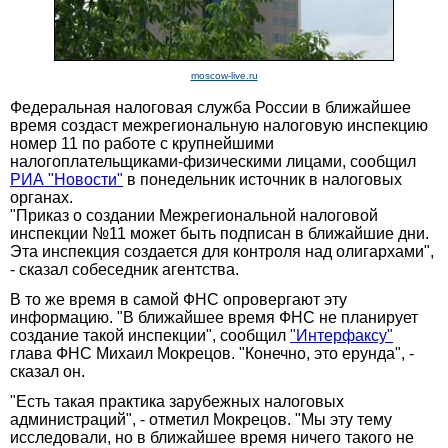
moscow-live.ru
Федеральная налоговая служба России в ближайшее
время создаст межрегиональную налоговую инспекцию
номер 11 по работе с крупнейшими
налогоплательщиками-физическими лицами, сообщил
РИА "Новости"
в понедельник источник в налоговых
органах.
"Приказ о создании Межрегиональной налоговой
инспекции №11 может быть подписан в ближайшие дни.
Эта инспекция создается для контроля над олигархами",
- сказал собеседник агентства.
В то же время в самой ФНС опровергают эту
информацию. "В ближайшее время ФНС не планирует
создание такой инспекции", сообщил
"Интерфаксу"
глава ФНС Михаил Мокрецов. "Конечно, это ерунда", -
сказал он.
"Есть такая практика зарубежных налоговых
администраций", - отметил Мокрецов. "Мы эту тему
исследовали, но в ближайшее время ничего такого не