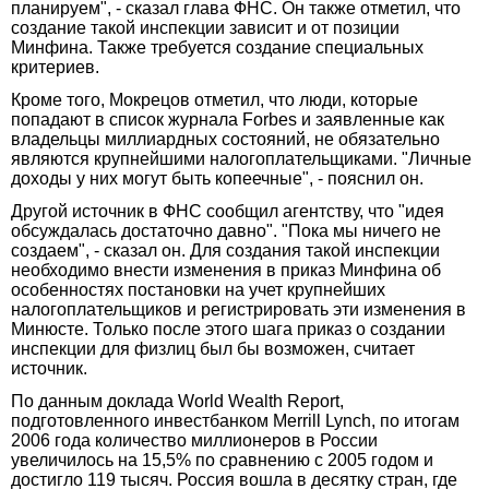
планируем", - сказал глава ФНС. Он также отметил, что
создание такой инспекции зависит и от позиции
Минфина. Также требуется создание специальных
критериев.
Кроме того, Мокрецов отметил, что люди, которые
попадают в список журнала Forbes и заявленные как
владельцы миллиардных состояний, не обязательно
являются крупнейшими налогоплательщиками. "Личные
доходы у них могут быть копеечные", - пояснил он.
Другой источник в ФНС сообщил агентству, что "идея
обсуждалась достаточно давно". "Пока мы ничего не
создаем", - сказал он. Для создания такой инспекции
необходимо внести изменения в приказ Минфина об
особенностях постановки на учет крупнейших
налогоплательщиков и регистрировать эти изменения в
Минюсте. Только после этого шага приказ о создании
инспекции для физлиц был бы возможен, считает
источник.
По данным доклада World Wealth Report,
подготовленного инвестбанком Merrill Lynch, по итогам
2006 года количество миллионеров в России
увеличилось на 15,5% по сравнению с 2005 годом и
достигло 119 тысяч. Россия вошла в десятку стран, где