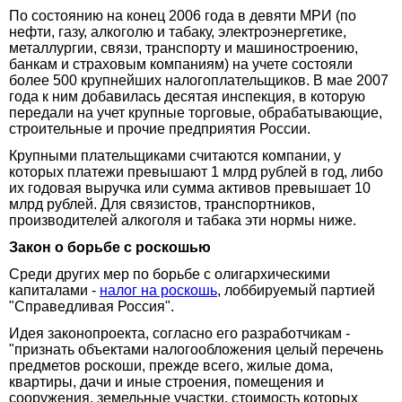
По состоянию на конец 2006 года в девяти МРИ (по
нефти, газу, алкоголю и табаку, электроэнергетике,
металлургии, связи, транспорту и машиностроению,
банкам и страховым компаниям) на учете состояли
более 500 крупнейших налогоплательщиков. В мае 2007
года к ним добавилась десятая инспекция, в которую
передали на учет крупные торговые, обрабатывающие,
строительные и прочие предприятия России.
Крупными плательщиками считаются компании, у
которых платежи превышают 1 млрд рублей в год, либо
их годовая выручка или сумма активов превышает 10
млрд рублей. Для связистов, транспортников,
производителей алкоголя и табака эти нормы ниже.
Закон о борьбе с роскошью
Среди других мер по борьбе с олигархическими
капиталами -
налог на роскошь
, лоббируемый партией
"Справедливая Россия".
Идея законопроекта, согласно его разработчикам -
"признать объектами налогообложения целый перечень
предметов роскоши, прежде всего, жилые дома,
квартиры, дачи и иные строения, помещения и
сооружения, земельные участки, стоимость которых