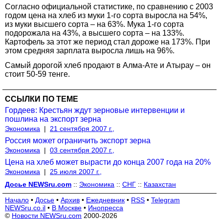
Согласно официальной статистике, по сравнению с 2003
годом цена на хлеб из муки 1-го сорта выросла на 54%,
из муки высшего сорта – на 63%. Мука 1-го сорта
подорожала на 43%, а высшего сорта – на 133%.
Картофель за этот же период стал дороже на 173%. При
этом средняя зарплата выросла лишь на 96%.
Самый дорогой хлеб продают в Алма-Ате и Атырау – он
стоит 50-59 тенге.
ССЫЛКИ ПО ТЕМЕ
Гордеев: Крестьян ждут зерновые интервенции и
пошлина на экспорт зерна
Экономика
|
21 сентября 2007 г.,
Россия может ограничить экспорт зерна
Экономика
|
03 сентября 2007 г.,
Цена на хлеб может вырасти до конца 2007 года на 20%
Экономика
|
25 июля 2007 г.,
Досье NEWSru.com
::
Экономика
::
СНГ
::
Казахстан
Начало
•
Досье
•
Архив
•
Ежедневник
•
RSS
•
Telegram
NEWSru.co.il
•
В Москве
•
Инопресса
©
Новости NEWSru.com
2000-2026