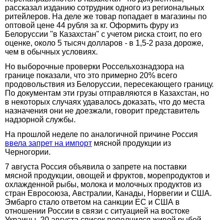
рассказал изданию сотрудник одного из региональных
ритейлеров. На деле же товар попадает в магазины по
оптовой цене 44 рубля за кг. Оформить фуру из
Белоруссии "в Казахстан" с учетом риска стоит, по его
оценке, около 5 тысяч долларов - в 1,5-2 раза дороже,
чем в обычных условиях.
Но выборочные проверки Россельхознадзора на
границе показали, что это примерно 20% всего
продовольствия из Белоруссии, пересекающего границу.
По документам эти грузы отправляются в Казахстан, но
в некоторых случаях удавалось доказать, что до места
назначения они не доезжали, говорит представитель
надзорной службы.
На прошлой неделе по аналогичной причине Россия
ввела запрет на импорт
мясной продукции из
Черногории.
7 августа Россия объявила о запрете на поставки
мясной продукции, овощей и фруктов, морепродуктов и
охлажденной рыбы, молока и молочных продуктов из
стран Евросоюза, Австралии, Канады, Норвегии и США.
Эмбарго стало ответом на санкции ЕС и США в
отношении России в связи с ситуацией на востоке
Украины. 20 августа список пополнился живой рыбой.