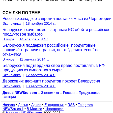
ССЫЛКИ ПО ТЕМЕ
Россельхознадзор запретил поставки мяса из Черногории
Экономика
|
18 ноября 2014 г.,
Белоруссия хочет помочь странам ЕС обойти российское
продуктовое эмбарго
В мире
|
14 ноября 2014 г.,
Белоруссия поддержит российские "продуктовые
санкции": ограничит транзит, но от "деликатесов" не
откажется
В мире
|
11 августа 2014 г.,
Белоруссия подтвердила свое право поставлять в РФ
продукцию из импортного сырья
Экономика
|
12 августа 2014 г.,
Дворкович: дефицит продуктов покроет Белоруссия
Экономика
|
13 августа 2014 г.,
Досье NEWSru.com
::
Экономика
::
Россия
::
Продуктовые
санкции
Начало
•
Досье
•
Архив
•
Ежедневник
•
RSS
•
Telegram
NEWSru.co.il
•
В Москве
•
Инопресса
©
Новости NEWSru.com
2000-2026