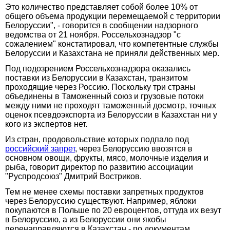
Это количество представляет собой более 10% от
общего объема продукции перемещаемой с территории
Белоруссии", - говорится в сообщении надзорного
ведомства от 21 ноября. Россельхознадзор "с
сожалением" констатировал, что компетентные службы
Белоруссии и Казахстана не приняли действенных мер.
Под подозрением Россельхознадзора оказались
поставки из Белоруссии в Казахстан, транзитом
проходящие через Россию. Поскольку три страны
объединены в Таможенный союз и грузовые потоки
между ними не проходят таможенный досмотр, точных
оценок псевдоэкспорта из Белоруссии в Казахстан ни у
кого из экспертов нет.
Из стран, продовольствие которых подпало под
российский запрет
, через Белоруссию ввозятся в
основном овощи, фрукты, мясо, молочные изделия и
рыба, говорит директор по развитию ассоциации
"Руспродсоюз" Дмитрий Востриков.
Тем не менее схемы поставки запретных продуктов
через Белоруссию существуют. Например, яблоки
покупаются в Польше по 20 евроцентов, оттуда их везут
в Белоруссию, а из Белоруссии они якобы
перенаправляются в Казахстан - по документам,