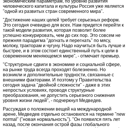
экономическим параметрам, по уровню развития
человеческого капитала и культуры Россия уже является
"одной из развитых стран современного мира".
"Достижение наших целей требует серьезных реформ.
Это сегодня очевидно для всех. Нам придется перейти к
такой модели развития, которая позволит более
успешно конкурировать, чем до сих пор. Это совсем не
прежняя парадигма "догнать и перегнать" по мясу,
молоку, тракторам и чугуну. Надо научиться быть лучше и
быстрее, и в этом состоит единственный путь к цели в
современном меняющемся мире", - отмечает премьер.
"Структурные сдвиги в экономике и социальной сфере,
на рынке труда всегда проходят болезненно. Но
возникли и дополнительные трудности, связанные с
внешними факторами. И поэтому у Правительства
сегодня задача "двойной сложности" - даже в этих
непростых условиях, проводя структурные
преобразования, не допустить серьезного снижения
уровня жизни людей", - подчеркнул Медведев.
Рассуждая о положении вещей на международной
арене, Медведев отдельно остановился на термине "new
normal" ("новая нормальность"). "Он появился пять лет
назад, после окончания острой фазы глобального