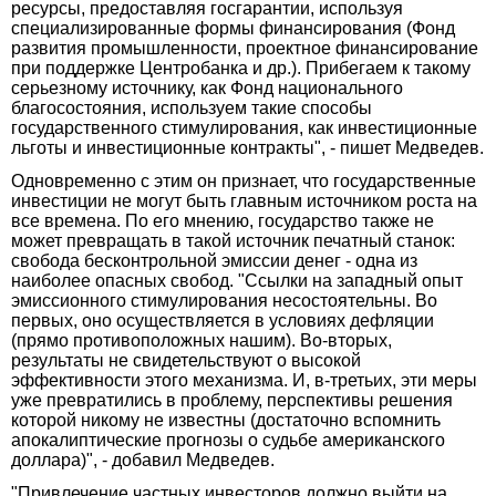
ресурсы, предоставляя госгарантии, используя
специализированные формы финансирования (Фонд
развития промышленности, проектное финансирование
при поддержке Центробанка и др.). Прибегаем к такому
серьезному источнику, как Фонд национального
благосостояния, используем такие способы
государственного стимулирования, как инвестиционные
льготы и инвестиционные контракты", - пишет Медведев.
Одновременно с этим он признает, что государственные
инвестиции не могут быть главным источником роста на
все времена. По его мнению, государство также не
может превращать в такой источник печатный станок:
свобода бесконтрольной эмиссии денег - одна из
наиболее опасных свобод. "Ссылки на западный опыт
эмиссионного стимулирования несостоятельны. Во
первых, оно осуществляется в условиях дефляции
(прямо противоположных нашим). Во-вторых,
результаты не свидетельствуют о высокой
эффективности этого механизма. И, в-третьих, эти меры
уже превратились в проблему, перспективы решения
которой никому не известны (достаточно вспомнить
апокалиптические прогнозы о судьбе американского
доллара)", - добавил Медведев.
"Привлечение частных инвесторов должно выйти на