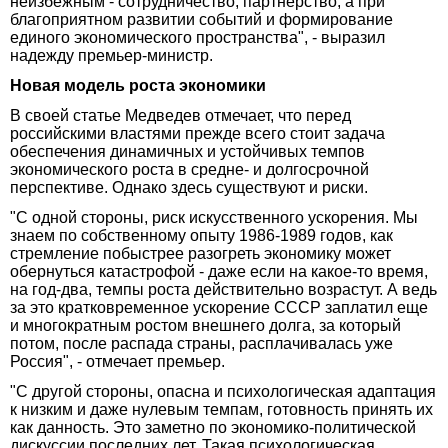
неизбежным - сотрудничество, партнерство, а при
благоприятном развитии событий и формирование
единого экономического пространства", - выразил
надежду премьер-министр.
Новая модель роста экономики
В своей статье Медведев отмечает, что перед
российскими властями прежде всего стоит задача
обеспечения динамичных и устойчивых темпов
экономического роста в средне- и долгосрочной
перспективе. Однако здесь существуют и риски.
"С одной стороны, риск искусственного ускорения. Мы
знаем по собственному опыту 1986-1989 годов, как
стремление побыстрее разогреть экономику может
обернуться катастрофой - даже если на какое-то время,
на год-два, темпы роста действительно возрастут. А ведь
за это кратковременное ускорение СССР заплатил еще
и многократным ростом внешнего долга, за который
потом, после распада страны, расплачивалась уже
Россия", - отмечает премьер.
"С другой стороны, опасна и психологическая адаптация
к низким и даже нулевым темпам, готовность принять их
как данность. Это заметно по экономико-политической
дискуссии последних лет. Такая психологическая