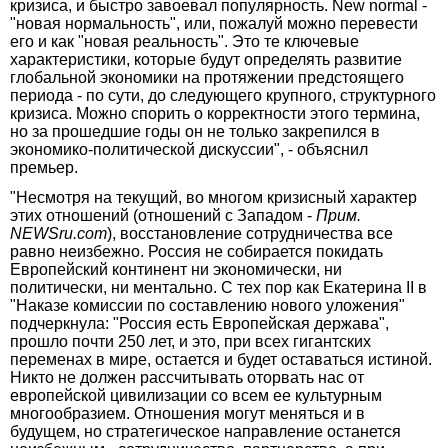
кризиса, и быстро завоевал популярность. New normal -
"новая нормальность", или, пожалуй можно перевести
его и как "новая реальность". Это те ключевые
характеристики, которые будут определять развитие
глобальной экономики на протяжении предстоящего
периода - по сути, до следующего крупного, структурного
кризиса. Можно спорить о корректности этого термина,
но за прошедшие годы он не только закрепился в
экономико-политической дискуссии", - объяснил
премьер.
"Несмотря на текущий, во многом кризисный характер
этих отношений (отношений с Западом -
Прим.
NEWSru.com
), восстановление сотрудничества все
равно неизбежно. Россия не собирается покидать
Европейский континент ни экономически, ни
политически, ни ментально. С тех пор как Екатерина II в
"Наказе комиссии по составлению нового уложения"
подчеркнула: "Россия есть Европейская держава",
прошло почти 250 лет, и это, при всех гигантских
переменах в мире, остается и будет оставаться истиной.
Никто не должен рассчитывать оторвать нас от
европейской цивилизации со всем ее культурным
многообразием. Отношения могут меняться и в
будущем, но стратегическое направление останется