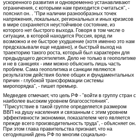
ускоренного развития и одновременно устанавливают
ограничения, с которыми нам приходится считаться", -
пояснил он. . "При наличии разнообразных точек
напряжения, локальных, региональных и иных кризисов
в мире сохраняется неустойчивое состояние, из
которого нет быстрого выхода. Говоря в том числе о
ситуации, в которой находится Россия, вряд ли
возможно и ее быстрое ухудшение (хотя именно это нам
предсказывали еще недавно), и быстрый выход на
траекторию такого роста, который был характерен для
предыдущего десятилетия. Дело не только в геополитике
и не в санкциях - ими можно объяснить лишь часть
проблем. Сама геополитика и санкции являются
результатом действия более общих и фундаментальных
причин - глубокой трансформации системы
миропорядка", - пишет премьер.
Медведев отмечает, что цель РФ - "войти в группу стран с
наиболее высоким уровнем благосостояния".
"Присутствие в такой группе определяется размером
ВВП на душу населения и связанным с этим уровнем
эффективности экономики, показателем чего является
прежде всего производительность труда", - объясняет он.
При этом глава правительства признает, что на
сегодняшний день РФ по многим социально-