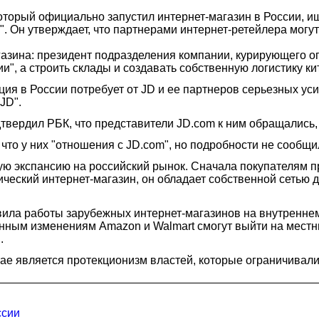
торый официально запустил интернет-магазин в России, ищ
р". Он утверждает, что партнерами интернет-ретейлера могу
газина: президент подразделения компании, курирующего оп
ии", а строить склады и создавать собственную логистику к
ия в России потребует от JD и ее партнеров серьезных уси
JD".
вердил РБК, что представители JD.com к ним обращались, 
то у них "отношения с JD.com", но подробности не сообщи
ую экспансию на российский рынок. Сначала покупателям п
ический интернет-магазин, он обладает собственной сетью 
вила работы зарубежных интернет-магазинов на внутренне
енным изменениям Amazon и Walmart смогут выйти на местн
.
тае является протекционизм властей, которые ограничивал
ссии