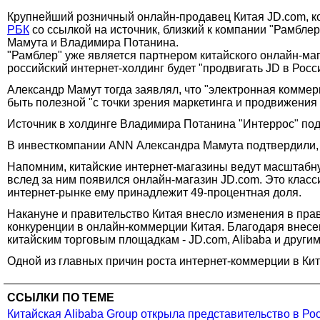
Крупнейший розничный онлайн-продавец Китая JD.com, ко
РБК
со ссылкой на источник, близкий к компании "Рамбле
Мамута и Владимира Потанина.
"Рамблер" уже является партнером китайского онлайн-ма
российский интернет-холдинг будет "продвигать JD в Росс
Александр Мамут тогда заявлял, что "электронная коммерц
быть полезной "с точки зрения маркетинга и продвижения 
Источник в холдинге Владимира Потанина "Интеррос" подт
В инвесткомпании ANN Александра Мамута подтвердили, ч
Напомним, китайские интернет-магазины ведут масштабн
вслед за ним появился онлайн-магазин JD.com. Это класс
интернет-рынке ему принадлежит 49-процентная доля.
Накануне и правительство Китая внесло изменения в пра
конкуренции в онлайн-коммерции Китая. Благодаря внес
китайским торговым площадкам - JD.com, Alibaba и другим
Одной из главных причин роста интернет-коммерции в Ки
ССЫЛКИ ПО ТЕМЕ
Китайская Alibaba Group открыла представительство в Ро