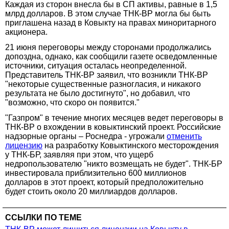
Каждая из сторон внесла бы в СП активы, равные в 1,5
млрд долларов. В этом случае ТНК-ВР могла бы быть
приглашена назад в Ковыкту на правах миноритарного
акционера.
21 июня переговоры между сторонами продолжались
допоздна, однако, как сообщили газете осведомленные
источники, ситуация осталась неопределенной.
Представитель ТНК-ВР заявил, что возникли ТНК-ВР
"некоторые существенные разногласия, и никакого
результата не было достигнуто", но добавил, что
"возможно, что скоро он появится."
"Газпром" в течение многих месяцев ведет переговоры в
ТНК-ВР о вхождении в ковыктинский проект. Российские
надзорные органы – Роснедра - угрожали
отменить
лицензию
на разработку Ковыктинского месторождения
у ТНК-БР, заявляя при этом, что ущерб
недропользователю "никто возмещать не будет". ТНК-БР
инвестировала приблизительно 600 миллионов
долларов в этот проект, который предположительно
будет стоить около 20 миллиардов долларов.
ССЫЛКИ ПО ТЕМЕ