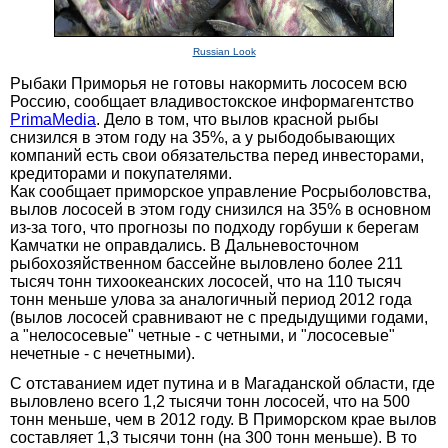
Russian Look
Рыбаки Приморья не готовы накормить лососем всю
Россию, сообщает владивостокское информагентство
PrimaMedia
. Дело в том, что вылов красной рыбы
снизился в этом году на 35%, а у рыбодобывающих
компаний есть свои обязательства перед инвесторами,
кредиторами и покупателями.
Как сообщает приморское управление Росрыболовства,
вылов лососей в этом году снизился на 35% в основном
из-за того, что прогнозы по подходу горбуши к берегам
Камчатки не оправдались. В Дальневосточном
рыбохозяйственном бассейне выловлено более 211
тысяч тонн тихоокеанских лососей, что на 110 тысяч
тонн меньше улова за аналогичный период 2012 года
(вылов лососей сравнивают не с предыдущими годами,
а "нелососевые" четные - с четными, и "лососевые"
нечетные - с нечетными).
С отставанием идет путина и в Магаданской области, где
выловлено всего 1,2 тысячи тонн лососей, что на 500
тонн меньше, чем в 2012 году. В Приморском крае вылов
составляет 1,3 тысячи тонн (на 300 тонн меньше). В то