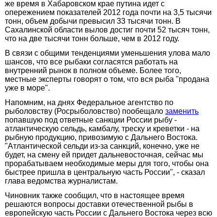
же время в Хабаровском крае путина идет с
опережением показателей 2012 года почти на 3,5 тысячи
тонн, объем добычи превысил 33 тысячи тонн. В
Сахалинской области вылов достиг почти 52 тысяч тонн,
что на две тысячи тонн больше, чем в 2012 году.
В связи с общими тенденциями уменьшения улова мало
шансов, что все рыбаки согласятся работать на
внутренний рынок в полном объеме. Более того,
местные эксперты говорят о том, что вся рыба "продана
уже в море".
Напомним, на днях Федеральное агентство по
рыболовству (Росрыболовство) пообещало
заменить
попавшую под ответные санкции России рыбу -
атлантическую сельдь, камбалу, треску и креветки - на
рыбную продукцию, привозимую с Дальнего Востока.
"Атлантической сельди из-за санкций, конечно, уже не
будет, на смену ей придет дальневосточная, сейчас мы
прорабатываем необходимые меры для того, чтобы она
быстрее пришла в центральную часть России", - сказал
глава ведомства журналистам.
Чиновник также сообщил, что в настоящее время
решаются вопросы доставки отечественной рыбы в
европейскую часть России с Дальнего Востока через всю