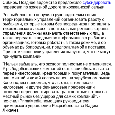
Сибирь. Позднее ведомство предложило
субсидировать
перевозки по железной дороге тихоокеанской сельди.
Росрыболовство поручило руководителям своих
территориальных управлений организовать работу с
рыбаками, которые готовы без посредников поставлять
тихоокеанского лосося в центральные регионы страны.
Управления должны назначить ответственных лиц, а
также передать в ведомство информацию о рыбацких
организациях, готовых работать в таком режиме, и об
объемах рыбопродукции, предполагаемой к поставке.
При этом чиновники управления жалуются, что не могут
принудить компании.
"Нельзя забывать, что экспорт полностью не отменяется.
У рыбодобывающих компаний есть свои обязательства
перед инвесторами, кредиторами и покупателями. Ведь
наш минтай и дикий лосось ценен на зарубежном рынке.
Конечно, мы надеемся, что льготы, в том числе
налоговые, и другие финансовые преференции
позволят переориентировать транспортные потоки на
местный рынок без ущерба для самих компаний", -
пояснил PrimaMedia помощник руководителя
приморского управления Росрыболовства Вадим
Лихачев