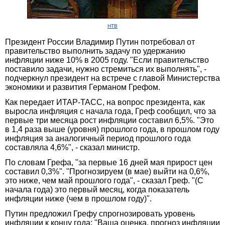
НТВ
Президент России Владимир Путин потребовал от
правительство выполнить задачу по удержанию
инфляции ниже 10% в 2005 году. "Если правительство
поставило задачи, нужно стремиться их выполнять", -
подчеркнул президент на встрече с главой Министерства
экономики и развития Германом Грефом.
Как передает ИТАР-ТАСС, на вопрос президента, как
выросла инфляция с начала года, Греф сообщил, что за
первые три месяца рост инфляции составил 6,5%. "Это
в 1,4 раза выше (уровня) прошлого года, в прошлом году
инфляция за аналогичный период прошлого года
составляла 4,6%", - сказал министр.
По словам Грефа, "за первые 16 дней мая прирост цен
составил 0,3%". "Прогнозируем (в мае) выйти на 0,6%,
это ниже, чем май прошлого года", - сказал Греф. "(С
начала года) это первый месяц, когда показатель
инфляции ниже (чем в прошлом году)".
Путин предложил Грефу спрогнозировать уровень
инфляции к концу года: "Ваша оценка, прогноз инфляции