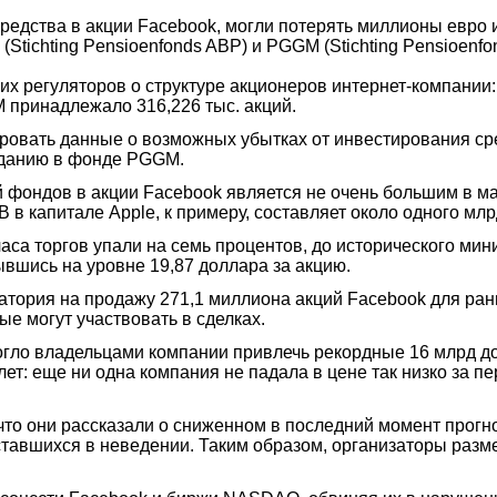
дства в акции Facebook, могли потерять миллионы евро и
Stichting Pensioenfonds ABP) и PGGM (Stichting Pensioenfon
 регуляторов о структуре акционеров интернет-компании: 
 принадлежало 316,226 тыс. акций.
овать данные о возможных убытках от инвестирования сред
изданию в фонде PGGM.
ий фондов в акции Facebook является не очень большим в 
B в капитале Apple, к примеру, составляет около одного мл
аса торгов упали на семь процентов, до исторического мин
ывшись на уровне 19,87 доллара за акцию.
тория на продажу 271,1 миллиона акций Facebook для ранн
е могут участвовать в сделках.
огло владельцами компании привлечь рекордные 16 млрд до
ет: еще ни одна компания не падала в цене так низко за п
 что они рассказали о сниженном в последний момент прогн
оставшихся в неведении. Таким образом, организаторы раз