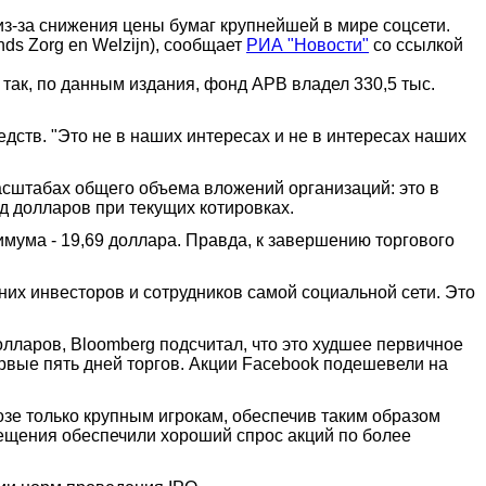
з-за снижения цены бумаг крупнейшей в мире соцсети.
ds Zorg en Welzijn), сообщает
РИА "Новости"
со ссылкой
так, по данным издания, фонд APB владел 330,5 тыс.
ств. "Это не в наших интересах и не в интересах наших
масштабах общего объема вложений организаций: это в
рд долларов при текущих котировках.
имума - 19,69 доллара. Правда, к завершению торгового
их инвесторов и сотрудников самой социальной сети. Это
лларов, Bloomberg подсчитал, что это худшее первичное
ервые пять дней торгов. Акции Facebook подешевели на
озе только крупным игрокам, обеспечив таким образом
мещения обеспечили хороший спрос акций по более