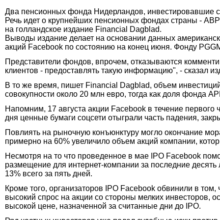
Два пенсионных фонда Нидерландов, инвестировавшие сре
Речь идет о крупнейших пенсионных фондах страны - ABP (
на голландское издание Financial Dagblad.
Выводы издание делает на основании данных американских
акций Facebook по состоянию на конец июня. Фонду PGGM
Представители фондов, впрочем, отказываются комментир
клиентов - предоставлять такую информацию", - сказал 
В то же время, пишет Financial Dagblad, объем инвестиц
совокупности около 20 млн евро, тогда как доля фонда AP
Напомним, 17 августа акции Facebook в течение первого ч
дня ценные бумаги соцсети отыграли часть падения, закр
Повлиять на рыночную конъюнктуру могло окончание мора
примерно на 60% увеличило объем акций компании, которы
Несмотря на то что проведенное в мае IPO Facebook пом
размещение для интернет-компании за последние десять л
13% всего за пять дней.
Кроме того, организаторов IPO Facebook обвинили в том,
высокий спрос на акции со стороны мелких инвесторов, 
высокой цене, назначенной за считанные дни до IPO.