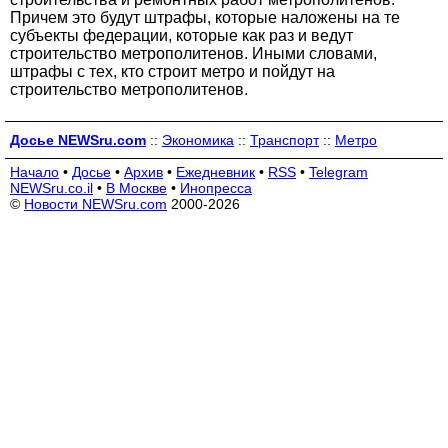
Причем это будут штрафы, которые наложены на те
субъекты федерации, которые как раз и ведут
строительство метрополитенов. Иными словами,
штрафы с тех, кто строит метро и пойдут на
строительство метрополитенов.
Досье NEWSru.com
::
Экономика
::
Транспорт
::
Метро
Начало
•
Досье
•
Архив
•
Ежедневник
•
RSS
•
Telegram
NEWSru.co.il
•
В Москве
•
Инопресса
©
Новости NEWSru.com
2000-2026