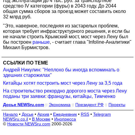
год эксплуатации до 4 тыс. руб. за транспортное
средство IV категории (фуры) в 2043 году. До 2044
общая сумма сборов за проезд может составить около
32 млрд руб.
"Это, наверное, последняя из застарелых проблем,
которая требует инфраструктурного решения, и если бы
не начали строить Крымский мост, мост через Лену был
бы построен
раньше
, - считает глава "Infoline-Аналитики"
Михаил Бурмистров.
ССЫЛКИ ПО ТЕМЕ
Андрей Никулин: "Неплохо бы иногда вспоминать о
здешних старожилах"
Китайцы хотят построить мост через Лену за 3,5 года
На строительство рекордно дорогого моста через Лену
поданы три заявки: французы, китайцы, Тимченко
Досье NEWSru.com
::
Экономика
::
Президент РФ
::
Проекты
Начало
•
Досье
•
Архив
•
Ежедневник
•
RSS
•
Telegram
NEWSru.co.il
•
В Москве
•
Инопресса
©
Новости NEWSru.com
2000-2026