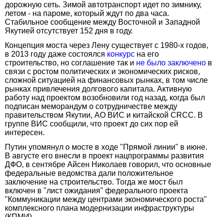
дорожную сеть. Зимой автотранспорт идет по зимнику,
летом - на пароме, который ждут по два часа.
Стабильное сообщение между Восточной и Западной
Якутией отсутствует 152 дня в году.
Концепция моста через Лену существует с 1980-х годов,
в 2013 году даже состоялся
конкурс
на его
строительство, но соглашение так и
не было заключено
в
связи с ростом политических и экономических рисков,
сложной ситуацией на финансовых рынках, в том числе
рынках привлечения долгового капитала. Активную
работу над проектом возобновили год назад, когда был
подписан меморандум о сотрудничестве между
правительством Якутии, АО ВИС и китайской CRCC. В
группе ВИС сообщили, что проект до сих пор ей
интересен.
Путин упомянул о мосте в ходе "Прямой линии" в июне.
В августе его внесли в проект нацпрограммы развития
ДФО, в сентябре Айсен Николаев говорил, что основные
федеральные ведомства дали положительное
заключение на строительство. Тогда же мост был
включен в "лист ожидания" федерального проекта
"Коммуникации между центрами экономического роста"
комплексного плана модернизации инфраструктуры
(КПМИ).