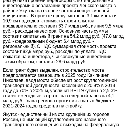
республики провели переговоры с потенциальными
инвесторами о реализации проекта Ленского моста в
районе Якутска на основе частной концессионной
инициативы. В проекте предусмотрено 3,1 км моста и
10,9 км подходов, стоимость строительства
предварительно составит 63,7 млрд руб., из них 9,5 млрд
руб. - расходы инвестора. Основную часть суммы
составит капитальный грант на 54,2 млрд руб. (47,8 млрд
руб. - федеральный бюджет, 6,4 млрд руб. -
региональный). С НДС суммарная стоимость проекта
составит 82,9 млрд руб., расходы по уплате НДС
ложатся на инвестора, чьи совокупные инвестиции,
таким образом, составят 28,6 млрд руб.
Если грант будет выделен, строительство моста
предполагается завершить в 2025 году. Как пишет
Николаев, ввод моста обеспечит рост круглогодичной
транспортной доступности населения с 20,9% в 2018
году до 70% в 2025-м, увеличит ВРП Якутии на 2,5-3%,
снизит ежегодные затраты на северный завоз на 4,1
млрд руб. Глава региона просит изыскать в бюджете
2021-2024 годов средства на стройку.
Якутск - единственный из ста крупнейших городов
России, не имеющий круглогодичного наземного
транспортного сообщения с выходом на федеральную