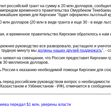
пил российский грант на сумму в 20 млн долларов, сообщи
зампредом временного правительства Омурбеком Текебаев
ближайшее время для Киргизии "будет оформлен льготный к
млн долларов (20 млн в виде гранта и еще 30 - в виде льг
ая, и временное правительство Киргизии обратилось к нам с
режнее руководство все разворовало, растащило и уничтожил
в трудную минуту мы
должны наших друзей поддержать
", - 
н заявил на совещании, что Россия предоставит Киргизии 
 в 30 миллионов долларов.
ь России к оказанию необходимой помощи Киргизии для сох
ть перед российским руководством вопрос о необходимости
 Казахстаном и Узбекистаном - ИФ), отмечается в сообщении
иева передал $1 млн, уверены власти