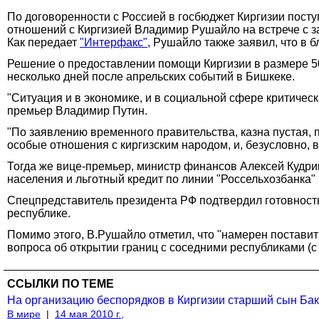
По договоренности с Россией в госбюджет Киргизии посту
отношений с Киргизией Владимир Рушайло на встрече с 
Как передает
"Интерфакс"
, Рушайло также заявил, что в 
Решение о предоставлении помощи Киргизии в размере 50 
несколько дней после апрельских событий в Бишкеке.
"Ситуация и в экономике, и в социальной сфере критическ
премьер Владимир Путин.
"По заявлению временного правительства, казна пустая, п
особые отношения с киргизским народом, и, безусловно, 
Тогда же вице-премьер, министр финансов Алексей Кудри
населения и льготный кредит по линии "Россельхозбанка"
Спецпредставитель президента РФ подтвердил готовност
республике.
Помимо этого, В.Рушайло отметил, что "намерен постави
вопроса об открытии границ с соседними республиками (с
ССЫЛКИ ПО ТЕМЕ
На организацию беспорядков в Киргизии старший сын Бак
В мире
|
14 мая 2010 г.,