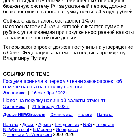
долл. При данном объеме совершенных операций в
бюджетную систему РФ за указанный период должно
было поступить налога на сумму почти в 4 млрд. рублей.
Сейчас ставка налога составляет 1% от
налогооблагаемой базы, которой считается сумма в
рублях, уплачиваемая при покупке иностранной валюты
за наличные российские деньги.
Теперь законопроект должен поступить на утверждение
в Совет Федерации, а затем - на подпись президенту
Владимиру Путину.
ССЫЛКИ ПО ТЕМЕ
Госдума приняла в первом чтении законопроект об
отмене налога на покупку валюты
Экономика
|
16 октября 2002 г.,
Налог на покупку наличной валюты отменят
Экономика
|
21 february 2002 г.,
Досье NEWSru.com
::
Экономика
::
Налоги
::
Валюта
Начало
•
Досье
•
Архив
•
Ежедневник
•
RSS
•
Telegram
NEWSru.co.il
•
В Москве
•
Инопресса
©
Новости NEWSru.com
2000-2026