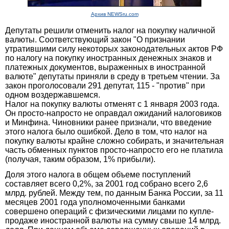
Архив NEWSru.com
Депутаты решили отменить налог на покупку наличной
валюты. Соответствующий закон "О признании
утратившими силу некоторых законодательных актов РФ
по налогу на покупку иностранных денежных знаков и
платежных документов, выраженных в иностранной
валюте" депутаты приняли в среду в третьем чтении. За
закон проголосовали 291 депутат, 115 - "против" при
одном воздержавшемся.
Налог на покупку валюты отменят с 1 января 2003 года.
Он просто-напросто не оправдал ожиданий налоговиков
и Минфина. Чиновники ранее признали, что введение
этого налога было ошибкой. Дело в том, что налог на
покупку валюты крайне сложно собирать, и значительная
часть обменных пунктов просто-напросто его не платила
(получая, таким образом, 1% прибыли).
Доля этого налога в общем объеме поступлений
составляет всего 0,2%, за 2001 год собрано всего 2,6
млрд. рублей. Между тем, по данным Банка России, за 11
месяцев 2001 года уполномоченными банками
совершено операций с физическими лицами по купле-
продаже иностранной валюты на сумму свыше 14 млрд.