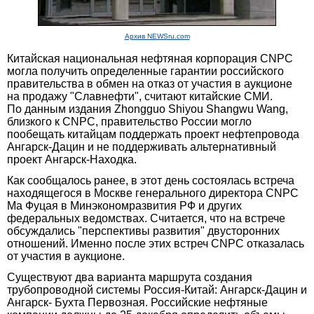
Архив NEWSru.com
Китайская национальная нефтяная корпорация CNPC
могла получить определенные гарантии российского
правительства в обмен на отказ от участия в аукционе
на продажу "Славнефти", считают китайские СМИ.
По данным издания Zhongguo Shiyou Shangwu Wang,
близкого к CNPC, правительство России могло
пообещать китайцам поддержать проект нефтепровода
Ангарск-Дацин и не поддерживать альтернативный
проект Ангарск-Находка.
Как сообщалось ранее, в этот день состоялась встреча
находящегося в Москве генерального директора CNPC
Ма Фуцая в Минэкономразвития РФ и других
федеральных ведомствах. Считается, что на встрече
обсуждались "перспективы развития" двусторонних
отношений. Именно после этих встреч CNPC отказалась
от участия в аукционе.
Существуют два варианта маршрута создания
трубопроводной системы Россия-Китай: Ангарск-Дацин и
Ангарск- Бухта Первозная. Российские нефтяные