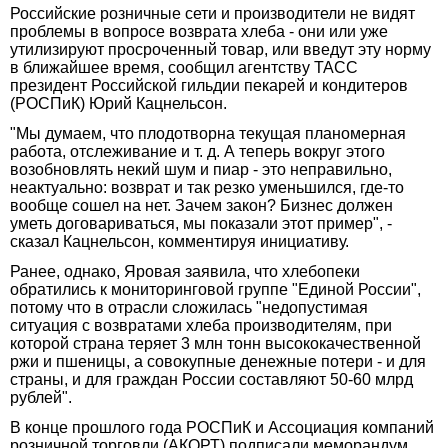
Российские розничные сети и производители не видят
проблемы в вопросе возврата хлеба - они или уже
утилизируют просроченный товар, или введут эту норму
в ближайшее время, сообщил агентству ТАСС
президент Российской гильдии пекарей и кондитеров
(РОСПиК) Юрий Кацнельсон.
"Мы думаем, что плодотворна текущая планомерная
работа, отслеживание и т. д. А теперь вокруг этого
возобновлять некий шум и пиар - это неправильно,
неактуально: возврат и так резко уменьшился, где-то
вообще сошел на нет. Зачем закон? Бизнес должен
уметь договариваться, мы показали этот пример", -
сказал Кацнельсон, комментируя инициативу.
Ранее, однако, Яровая заявила, что хлебопеки
обратились к мониторинговой группе "Единой России",
потому что в отрасли сложилась "недопустимая
ситуация с возвратами хлеба производителям, при
которой страна теряет 3 млн тонн высококачественной
ржи и пшеницы, а совокупные денежные потери - и для
страны, и для граждан России составляют 50-60 млрд
рублей".
В конце прошлого года РОСПиК и Ассоциация компаний
розничной торговли (АКОРТ) подписали меморандум,