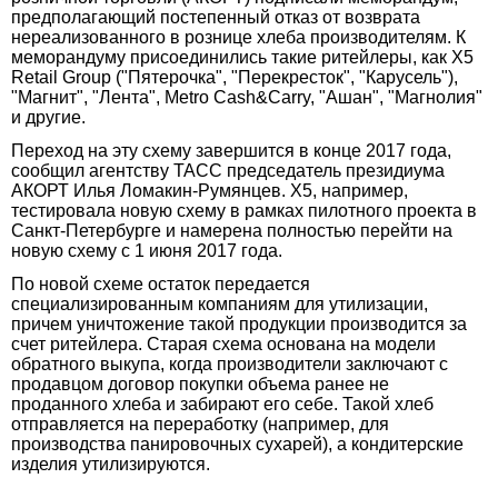
предполагающий постепенный отказ от возврата
нереализованного в рознице хлеба производителям. К
меморандуму присоединились такие ритейлеры, как X5
Retail Group ("Пятерочка", "Перекресток", "Карусель"),
"Магнит", "Лента", Metro Cash&Carry, "Ашан", "Магнолия"
и другие.
Переход на эту схему завершится в конце 2017 года,
сообщил агентству ТАСС председатель президиума
АКОРТ Илья Ломакин-Румянцев. X5, например,
тестировала новую схему в рамках пилотного проекта в
Санкт-Петербурге и намерена полностью перейти на
новую схему с 1 июня 2017 года.
По новой схеме остаток передается
специализированным компаниям для утилизации,
причем уничтожение такой продукции производится за
счет ритейлера. Старая схема основана на модели
обратного выкупа, когда производители заключают с
продавцом договор покупки объема ранее не
проданного хлеба и забирают его себе. Такой хлеб
отправляется на переработку (например, для
производства панировочных сухарей), а кондитерские
изделия утилизируются.