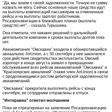
"Да, мы знаем о своей задолженности. Точную ее сумму
назвать не могу. Сейчас основные наши средства идут
на выплаты компенсаций пассажирам за отмененные
рейсы и на выплаты зарплат работникам.
Росаэронавигации в ближайших планах (выплаты
средств) нет", - сказала Турышева.
Она отметила, что никаких решений о дальнейшей
деятельности компании и сроках выплаты долгов пока
нет.
Авиакомпания "Омскавиа" входила в обанкротившийся
авиаальянс AirUnion, а с 30 сентября у нее закончился
срок действия свидетельства эксплуатанта. Омский
аэропорт в конце августа заявил о прекращении
обслуживания всех рейсов авиакомпаний "Омскавиа" и
"Красноярских авиалиний" (также член AirUnion) в связи
с продолжающимся ростом дебиторской задолженности
авиакомпаний.
"Омскавиа" прекратила выполнять рейсы с конца
сентября, ее сотрудники отправлены в отпуск.
"Интеравиа" ответил молчанием
Пока не отреагировал на заявление Росаэронавигации