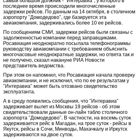
самый большой должник - "Интеравиа", у которого в
последнее время происходили многочисленные
задержки рейсов. По данным на 14 октября, в столичном
аэропорту "Домодедово", где базируется эта
авиакомпания, задерживались более 10 ее рейсов.
По сообщениям СМИ, задержки рейсов были связаны с
задолженностью компании перед заправщиками.
Росавиация неоднократно посылала телефонограммы
руководству авиакомпании с требованием объяснить
многочасовые неоднократные задержки, но ответа так и
не получено, сказал накануне РИА Новости
представитель ведомства.
При этом он напомнил, что Росавиация начала проверку
авиакомпании, и не исключил, что по ее результатам у
"Интеравиа" может быть отозвано свидетельство
эксплуатанта.
А в среду появились сообщения, что "Интеравиа"
задерживает вылет из Москвы 19 рейсов - об этом
свидетельствовали данные он-лайн табло столичного
аэропорта "Домодедово". В частности, на восемь суток
задерживается рейс в Магадан, на трое суток - рейсы в
Якутск, рейсы в Сочи, Минводы, Махачкалу и Иркутск
задерживаются на двое суток.