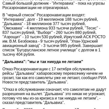
Самый большой должник - "Интеравиа" - пока на угрозы
Росаэронавигации не отреагировал.
В "черный список" Росаэронавигации входят:
"Интеравиа", долг - 19 миллионов 188 тысяч рублей,
"Дальавиа" - 18 миллионов 377 тысяч рублей,
"Омскавиа" - 4 миллиона 933 тысячи рублей, "Тесис" -
837 тысяч рублей, "Выборг" - 260 тысяч 880 рублей,
"Аэрощит" - 10 тысяч 530 рублей, Иркутский АСК РОСТО
им. В.М. Безбокова - 9 тысяч рублей, "Улан-Удэнский
авиационный завод" - 3 тысячи 985 рублей. Завершает
список "Бугурусланское летное училище" с долгом в 1
тысячу 404 рубля.
"Дальавиа": "мы и так никуда не летаем"
Отказ Росаэронавигации с 17 октября обслуживать
рейсы "Дальавиа" хабаровскому перевозчику ничем не
грозит, так как его самолеты уже не летают, сообщил РИА
Новости представитель "Дальавиа".
"Отказ в обслуживании означает, что самолетам не дадут
разрешения на вылет. "Дальавиа" это никак не угрожает,
потому что мы из-за кризиса и так никуда не летаем", -
сказал представитель "Дальавиа".