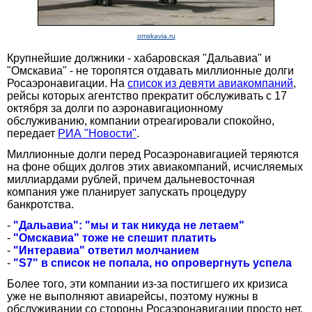
omskavia.ru
Крупнейшие должники - хабаровская "Дальавиа" и
"Омскавиа" - не торопятся отдавать миллионные долги
Росаэронавигации. На
список из девяти авиакомпаний
,
рейсы которых агентство прекратит обслуживать с 17
октября за долги по аэронавигационному
обслуживанию, компании отреагировали спокойно,
передает
РИА "Новости"
.
Миллионные долги перед Росаэронавигацией теряются
на фоне общих долгов этих авиакомпаний, исчисляемых
миллиардами рублей, причем дальневосточная
компания уже планирует запускать процедуру
банкротства.
-
"Дальавиа": "мы и так никуда не летаем"
-
"Омскавиа" тоже не спешит платить
-
"Интеравиа" ответил молчанием
-
"S7" в список не попала, но опровергнуть успела
Более того, эти компании из-за постигшего их кризиса
уже не выполняют авиарейсы, поэтому нужны в
обслуживании со стороны Росаэронавигации просто нет.