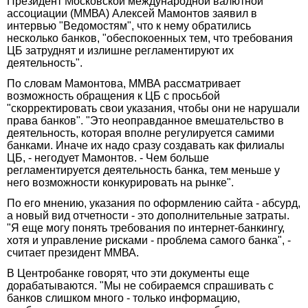
Президент Московской международной валютной
ассоциации (ММВА) Алексей Мамонтов заявил в
интервью "Ведомостям", что к нему обратились
несколько банков, "обеспокоенных тем, что требования
ЦБ затруднят и излишне регламентируют их
деятельность".
По словам Мамонтова, ММВА рассматривает
возможность обращения к ЦБ с просьбой
"скорректировать свои указания, чтобы они не нарушали
права банков". "Это неоправданное вмешательство в
деятельность, которая вполне регулируется самими
банками. Иначе их надо сразу создавать как филиалы
ЦБ, - негодует Мамонтов. - Чем больше
регламентируется деятельность банка, тем меньше у
него возможности конкурировать на рынке".
По его мнению, указания по оформлению сайта - абсурд,
а новый вид отчетности - это дополнительные затраты.
"Я еще могу понять требования по интернет-банкингу,
хотя и управление рисками - проблема самого банка", -
считает президент ММВА.
В Центробанке говорят, что эти документы еще
дорабатываются. "Мы не собираемся спрашивать с
банков слишком много - только информацию,