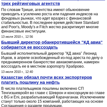
трех рейтинговых агентств
По словам Трише, агентства имеют обыкновение
приводить к усилению роста или падения индексов на
фондовых рынках, что идет вразрез с финансовой
стабильностью. В последнее время действия Standard
and Poor's, Moody's и Fitch жестко раскритикует многие
финансовые институции.
13 июля 2010 г., 12:56
Бывший директор обанкротившейся "КД авиа"
собирается ее воссоздать
Бывший исполнительный директор "КД авиа" Леонид
Ицков, в апреле освобожденный из-под ареста по делу о
преднамеренном банкротстве авиакомпании, намерен
воссоздать ее в местном аэропорту Храброво.
13 июля 2010 г., 12:40
Казахстан обязал почти всех экспортеров
платить пошлину на нефть
В число плательщиков пошлины включено СП
Тенгизшевройл во главе с Шеврон и консорциум во главе
с BG и Eni, разрабатывающий Карачаганак. Исключением
станут только около 15 компаний, работающих на основе
Соглашения о разделе продукции.