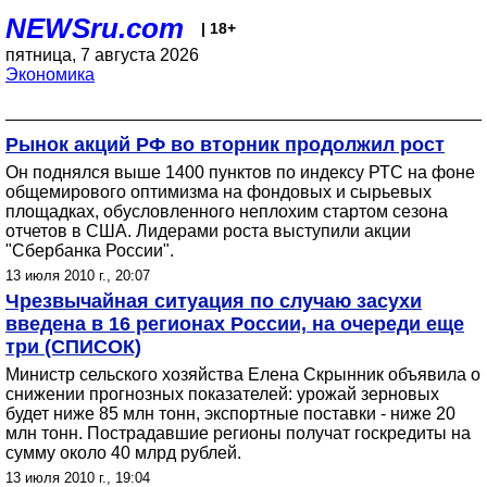
NEWSru.com
| 18+
пятница, 7 августа 2026
Экономика
Рынок акций РФ во вторник продолжил рост
Он поднялся выше 1400 пунктов по индексу РТС на фоне
общемирового оптимизма на фондовых и сырьевых
площадках, обусловленного неплохим стартом сезона
отчетов в США. Лидерами роста выступили акции
"Сбербанка России".
13 июля 2010 г., 20:07
Чрезвычайная ситуация по случаю засухи
введена в 16 регионах России, на очереди еще
три (СПИСОК)
Министр сельского хозяйства Елена Скрынник объявила о
снижении прогнозных показателей: урожай зерновых
будет ниже 85 млн тонн, экспортные поставки - ниже 20
млн тонн. Пострадавшие регионы получат госкредиты на
сумму около 40 млрд рублей.
13 июля 2010 г., 19:04