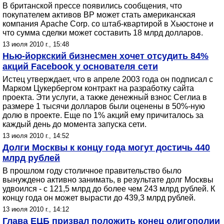
В британской прессе появились сообщения, что
покупателем активов BP может стать американская
компания Apache Corp. со штаб-квартирой в Хьюстоне и
что сумма сделки может составить 18 млрд долларов.
13 июля 2010 г., 15:48
Нью-йоркский бизнесмен хочет отсудить 84%
акций Facebook у основателя сети
Истец утверждает, что в апреле 2003 года он подписал с
Марком Цукербергом контракт на разработку сайта
проекта. Эти услуги, а также денежный взнос Сеглиа в
размере 1 тысячи долларов были оценены в 50%-ную
долю в проекте. Еще по 1% акций ему причиталось за
каждый день до момента запуска сети.
13 июля 2010 г., 14:52
Долги Москвы к концу года могут достичь 440
млрд рублей
В прошлом году столичное правительство было
вынуждено активно занимать, в результате долг Москвы
удвоился - с 121,5 млрд до более чем 243 млрд рублей. К
концу года он может вырасти до 439,3 млрд рублей.
13 июля 2010 г., 14:12
Глава ЕЦБ призвал положить конец олигополии