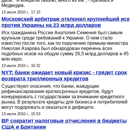
дали. "Я конфеты люблю, много их ем", - признался
Медведев.
13 июля 2010 г., 17:15
Московский арбитраж отклонил крупнейший иск
против Украины на 23 млрд долларов
Иск гражданина России Анатолия Семения был самым
крупным среди требований к Украине. О нем стало
известно после того, как по поручению премьер-министра
Николая Азарова был обнародован перечень всех
подобных исков на общую сумму 26,5 млрд долларов и 45
млн евро.
13 июля 2010 г., 16:32
NYT: банки ожидает новый кризис - грядет срок
возврата триллионных кредитов
Существуют опасения, что банки, жаждущие
рефинансирования краткосрочных кредитов, будут
конкурировать с государствами за внимание кредитного
рынка. В результате кредиты для бизнеса и потребителей
могут подорожать и оказаться в дефиците.
13 июля 2010 г., 15:53
BP сократит налоговые отчисления в бюджеты
США и Британии