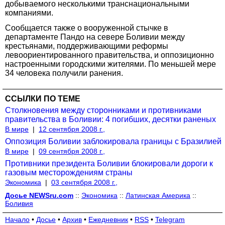
добываемого несколькими транснациональными
компаниями.
Сообщается также о вооруженной стычке в
департаменте Пандо на севере Боливии между
крестьянами, поддерживающими реформы
левоориентированного правительства, и оппозиционно
настроенными городскими жителями. По меньшей мере
34 человека получили ранения.
ССЫЛКИ ПО ТЕМЕ
Столкновения между сторонниками и противниками
правительства в Боливии: 4 погибших, десятки раненых
В мире
|
12 сентября 2008 г.,
Оппозиция Боливии заблокировала границы с Бразилией
В мире
|
09 сентября 2008 г.,
Противники президента Боливии блокировали дороги к
газовым месторождениям страны
Экономика
|
03 сентября 2008 г.,
Досье NEWSru.com
::
Экономика
::
Латинская Америка
::
Боливия
Начало
•
Досье
•
Архив
•
Ежедневник
•
RSS
•
Telegram