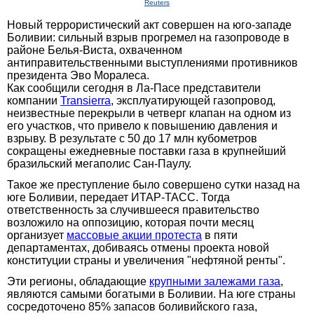
Reuters
Новый террористический акт совершен на юго-западе
Боливии: сильный взрыв прогремел на газопроводе в
районе Белья-Виста, охваченном
антиправительственными выступлениями противников
президента Эво Моралеса.
Как сообщили сегодня в Ла-Пасе представители
компании
Transierra
, эксплуатирующей газопровод,
неизвестные перекрыли в четверг клапан на одном из
его участков, что привело к повышению давления и
взрыву. В результате с 50 до 17 млн кубометров
сокращены ежедневные поставки газа в крупнейший
бразильский мегаполис Сан-Паулу.
Такое же преступление было совершено сутки назад на
юге Боливии, передает ИТАР-ТАСС. Тогда
ответственность за случившееся правительство
возложило на оппозицию, которая почти месяц
организует
массовые акции протеста
в пяти
департаментах, добиваясь отмены проекта новой
конституции страны и увеличения "нефтяной ренты".
Эти регионы, обладающие
крупными залежами газа
,
являются самыми богатыми в Боливии. На юге страны
сосредоточено 85% запасов боливийского газа,