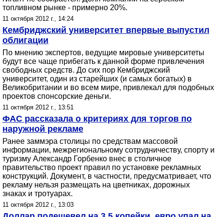
топливном рынке - примерно 20%.
11 октября 2012 г., 14:24
Кембриджский университет впервые выпустил
облигации
По мнению экспертов, ведущие мировые университеты
будут все чаще прибегать к данной форме привлечения
свободных средств. До сих пор Кембриджский
университет, один из старейших (и самых богатых) в
Великобритании и во всем мире, привлекал для подобных
проектов спонсорские деньги.
11 октября 2012 г., 13:51
ФАС рассказала о критериях для торгов по
наружной рекламе
Ранее заммэра столицы по средствам массовой
информации, межрегиональному сотрудничеству, спорту и
туризму Александр Горбенко внес в столичное
правительство проект правил по установке рекламных
конструкций. Документ, в частности, предусматривает, что
рекламу нельзя размещать на цветниках, дорожных
знаках и тротуарах.
11 октября 2012 г., 13:03
Доллар подешевел на 3,5 копейки, евро упал на