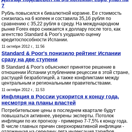
7
Рубль повысился к бивалютной корзине. Ее стоимость
снизилась на 6 копеек и составила 35,16 рубля по
сравнению с 35,22 рубля в среду. На международном
рынке Forex евро снижается к доллару после того, как
агентство Standard & Poor's ухудшило оценку
кредитоспособности Испании.
11 октября 2012 г., 11:56
Standard & Poor's понизило рейтинг Испании
сразу на две ступени
В Standard & Poor's объясняют принятое решение в
отношении Испании углублением рецессии в этой стране,
растущей безработицей, а также конфликтами между
центральным и региональными правительствами.
11 октября 2012 г., 11:53
Инфляция в России ускорится к концу года,
несмотря на планы властей
Потребительские цены в последнем квартале будут
повышаться активнее, уверены эксперты. Потолок
инфляции по их прогнозу - примерно 7-7,5% к концу года.
В числе главных причин сверхнормативной инфляции -
отложенная на середину лета индексация тарифов