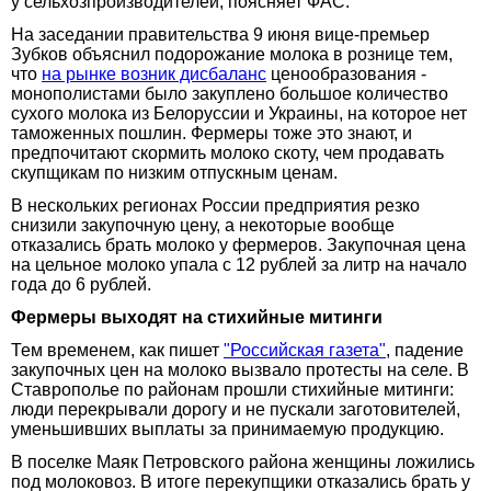
у сельхозпроизводителей, поясняет ФАС.
На заседании правительства 9 июня вице-премьер
Зубков объяснил подорожание молока в рознице тем,
что
на рынке возник дисбаланс
ценообразования -
монополистами было закуплено большое количество
сухого молока из Белоруссии и Украины, на которое нет
таможенных пошлин. Фермеры тоже это знают, и
предпочитают скормить молоко скоту, чем продавать
скупщикам по низким отпускным ценам.
В нескольких регионах России предприятия резко
снизили закупочную цену, а некоторые вообще
отказались брать молоко у фермеров. Закупочная цена
на цельное молоко упала с 12 рублей за литр на начало
года до 6 рублей.
Фермеры выходят на стихийные митинги
Тем временем, как пишет
"Российская газета"
, падение
закупочных цен на молоко вызвало протесты на селе. В
Ставрополье по районам прошли стихийные митинги:
люди перекрывали дорогу и не пускали заготовителей,
уменьшивших выплаты за принимаемую продукцию.
В поселке Маяк Петровского района женщины ложились
под молоковоз. В итоге перекупщики отказались брать у