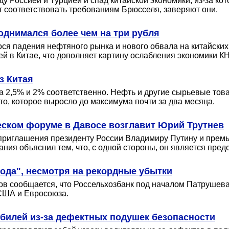
Россией и Турцией и спад китайской экономики, из-за кото
 соответствовать требованиям Брюсселя, заверяют они.
днимался более чем на три рубля
 падения нефтяного рынка и нового обвала на китайских р
й в Китае, что дополняет картину ослабления экономики КН
з Китая
а 2,5% и 2% соответственно. Нефть и другие сырьевые тов
то, которое выросло до максимума почти за два месяца.
ском форуме в Давосе возглавит Юрий Трутнев
приглашения президенту России Владимиру Путину и прем
ния объяснил тем, что, с одной стороны, он является предс
ода", несмотря на рекордные убытки
ов сообщается, что Россельхозбанк под началом Патруше
 США и Евросоюза.
билей из-за дефектных подушек безопасности