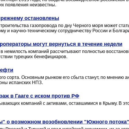
их появления неизвестны.
прежнему остановлены
 строительства газопровода по дну Черного моря может стат
у и научно-техническому сотрудничеству России и Болгар
уроператоры могут вернуться в течение недели
х в немилость компаний рассчитывают полностью восстанов
тствии турецких бенефициаров.
нефти
го сорта. Основным рынком его сбыта станут, по мнению ан
роны испанских НПЗ.
аж в Гааге с иском против РФ
ывающих компаний с активами, оставшимися в Крыму. В эт
вы" о возможном возобновлении "Южного потока