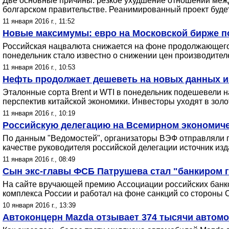
Две основные причины: резкое ухудшение отношений между 
болгарском правительстве. Реанимированный проект будет
11 января 2016 г., 11:52
Новые максимумы: евро на Московской бирже по
Российская нацвалюта снижается на фоне продолжающегося
понедельник стало известно о снижении цен производителе
11 января 2016 г., 10:53
Нефть продолжает дешеветь на новых данных и
Эталонные сорта Brent и WTI в понедельник подешевели н
перспектив китайской экономики. Инвесторы уходят в золо
11 января 2016 г., 10:19
Российскую делегацию на Всемирном экономиче
По данным "Ведомостей", организаторы ВЭФ отправляли 
качестве руководителя российской делегации источник изда
11 января 2016 г., 08:49
Сын экс-главы ФСБ Патрушева стал "банкиром г
На сайте вручающей премию Ассоциации российских банк
комплекса России и работал на фоне санкций со стороны
10 января 2016 г., 13:39
Автоконцерн Mazda отзывает 374 тысячи автомо