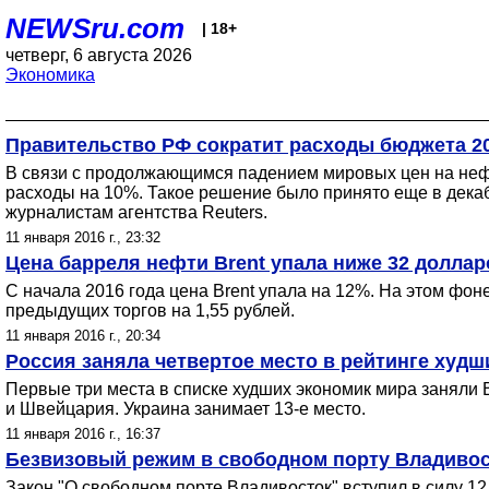
NEWSru.com
| 18+
четверг, 6 августа 2026
Экономика
Правительство РФ сократит расходы бюджета 20
В связи с продолжающимся падением мировых цен на нефт
расходы на 10%. Такое решение было принято еще в дека
журналистам агентства Reuters.
11 января 2016 г., 23:32
Цена барреля нефти Brent упала ниже 32 доллар
С начала 2016 года цена Brent упала на 12%. На этом фон
предыдущих торгов на 1,55 рублей.
11 января 2016 г., 20:34
Россия заняла четвертое место в рейтинге худш
Первые три места в списке худших экономик мира заняли 
и Швейцария. Украина занимает 13-е место.
11 января 2016 г., 16:37
Безвизовый режим в свободном порту Владивост
Закон "О свободном порте Владивосток" вступил в силу 1