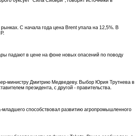
рого буксует "Сила Сибири", говорят источники в
ынках. С начала года цена Brent упала на 12,5%. В
Р.
ары падают в цене на фоне новых опасений по поводу
ьер-министру Дмитрию Медведеву. Выбор Юрия Трутнева в
тавителем президента, с другой - правительства.
ва-младшего способствовал развитию агропромышленного