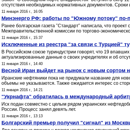
отсутствия необходимых нормативных документов. Сроки 
11 января 2016 г., 16:05
Минэнерго РФ: работы по "Южному потоку" по-
Ранее болгарская газета "Стандарт" написала, что проект
Межправительственной комиссии по торгово-экономическом
11 января 2016 г., 15:37
Исключенные из реестра "за связи с Турцией" т
В Российском союзе туриндустрии говорят, что 19 впавши
актуализированные данные о своих учредителях и об отсу
11 января 2016 г., 14:40
Весной Иран выйдет на рынок с новым сортом 
Иранские нефтяники пока не придумали название для ново
объемы не указываются. Также ожидается интерес со сто
11 января 2016 г., 14:21
"Укрнафта" обратилась в международный арбитр
Иск подан совместно с целым рядом украинских нефтедоб
России. Процесс занял девять лет.
11 января 2016 г., 13:13
Болгарский премьер получил "сигнал" из Моск