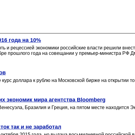
16 года на 10%
ь и рецессией экономики российские власти решили внести
бре прошлого года на совещании у премьер-министра РФ Д
ов
е курс доллара к рублю на Московской бирже на открытии т
их экономик мира агентства Bloomberg
Венесуэла, Бразилия и Греция, на пятом месте находится 
ок так и не заработал
2 октября 2015 года, но выдача восьмидневной российской 