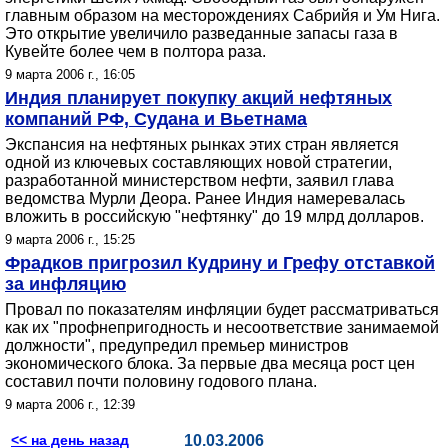
главным образом на месторождениях Сабрийя и Ум Нига.
Это открытие увеличило разведанные запасы газа в
Кувейте более чем в полтора раза.
9 марта 2006 г., 16:05
Индия планирует покупку акций нефтяных
компаний РФ, Судана и Вьетнама
Экспансия на нефтяных рынках этих стран является
одной из ключевых составляющих новой стратегии,
разработанной министерством нефти, заявил глава
ведомства Мурли Деора. Ранее Индия намеревалась
вложить в российскую "нефтянку" до 19 млрд долларов.
9 марта 2006 г., 15:25
Фрадков пригрозил Кудрину и Грефу отставкой
за инфляцию
Провал по показателям инфляции будет рассматриваться
как их "профнепригодность и несоответствие занимаемой
должности", предупредил премьер министров
экономического блока. За первые два месяца рост цен
составил почти половину годового плана.
9 марта 2006 г., 12:39
<< на день назад
10.03.2006