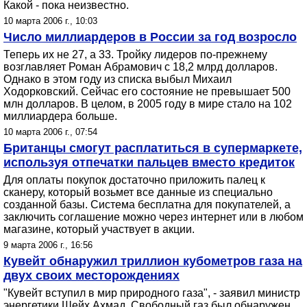
Какой - пока неизвестно.
10 марта 2006 г., 10:03
Число миллиардеров в России за год возросло
Теперь их не 27, а 33. Тройку лидеров по-прежнему
возглавляет Роман Абрамович с 18,2 млрд долларов.
Однако в этом году из списка выбыл Михаил
Ходорковский. Сейчас его состояние не превышает 500
млн долларов. В целом, в 2005 году в мире стало на 102
миллиардера больше.
10 марта 2006 г., 07:54
Британцы смогут расплатиться в супермаркете,
используя отпечатки пальцев вместо кредиток
Для оплаты покупок достаточно приложить палец к
сканеру, который возьмет все данные из специально
созданной базы. Система бесплатна для покупателей, а
заключить соглашение можно через интернет или в любом
магазине, который участвует в акции.
9 марта 2006 г., 16:56
Кувейт обнаружил триллион кубометров газа на
двух своих месторождениях
"Кувейт вступил в мир природного газа", - заявил министр
энергетики Шейх Ахмад. Свободный газ был обнаружен