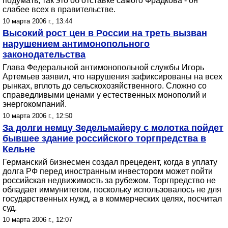
подумать, так это об отставке самого Фрадкова - он
слабее всех в правительстве.
10 марта 2006 г., 13:44
Высокий рост цен в России на треть вызван
нарушением антимонопольного
законодательства
Глава Федеральной антимонопольной службы Игорь
Артемьев заявил, что нарушения зафиксированы на всех
рынках, вплоть до сельскохозяйственного. Сложно со
справедливыми ценами у естественных монополий и
энергокомпаний.
10 марта 2006 г., 12:50
За долги немцу Зедельмайеру с молотка пойдет
бывшее здание российского торгпредства в
Кельне
Германский бизнесмен создал прецедент, когда в уплату
долга РФ перед иностранным инвестором может пойти
российская недвижимость за рубежом. Торгпредство не
обладает иммунитетом, поскольку использовалось не для
государственных нужд, а в коммерческих целях, посчитал
суд.
10 марта 2006 г., 12:07