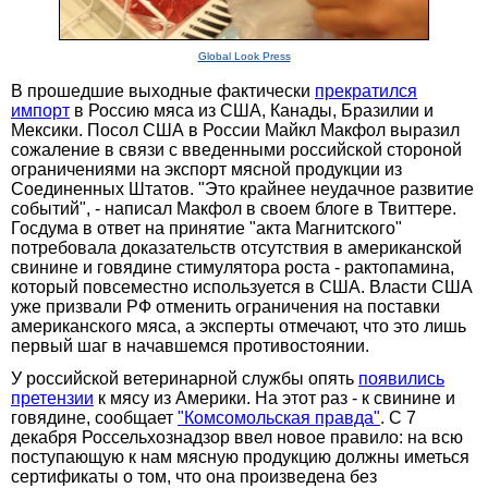
Global Look Press
В прошедшие выходные фактически
прекратился
импорт
в Россию мяса из США, Канады, Бразилии и
Мексики. Посол США в России Майкл Макфол выразил
сожаление в связи с введенными российской стороной
ограничениями на экспорт мясной продукции из
Соединенных Штатов. "Это крайнее неудачное развитие
событий", - написал Макфол в своем блоге в Твиттере.
Госдума в ответ на принятие "акта Магнитского"
потребовала доказательств отсутствия в американской
свинине и говядине стимулятора роста - рактопамина,
который повсеместно используется в США. Власти США
уже призвали РФ отменить ограничения на поставки
американского мяса, а эксперты отмечают, что это лишь
первый шаг в начавшемся противостоянии.
У российской ветеринарной службы опять
появились
претензии
к мясу из Америки. На этот раз - к свинине и
говядине, сообщает
"Комсомольская правда"
. С 7
декабря Россельхознадзор ввел новое правило: на всю
поступающую к нам мясную продукцию должны иметься
сертификаты о том, что она произведена без