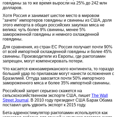
говядины за то же время выросли на 25% до 242 млн
долларов.
Хотя Россия и занимает шестое место в мировом
"зачете" импортеров говядины и свинины из США, доля
этого импорта в общих российских закупках мяса не
велика: чуть более 9% свинины, менее 5%
замороженной говядины и немного охлажденной
говядины.
Для сравнения, из стран ЕС Россия получает почти 90%
от всей импортной охлажденной говядины и более 45%
свинины. Производители из Европы, где рактопамин
запрещен, могут компенсировать потери.
Что касается южноамериканского континента, то гораздо
больший удар по прилавкам могут нанести осложнения с
Бразилией. Оттуда завозится почти 50% импортного
замороженного мяса и более 35% импортной свинины.
Российский запрет серьезно скажется на
сельскохозяйственном экспорте США, пишет
The Wall
Street Journal
. В 2010 году президент США Барак Обама
поставил цель удвоить экспорт к 2015 году.
Бета-адреностимулятор рактопамин используется как