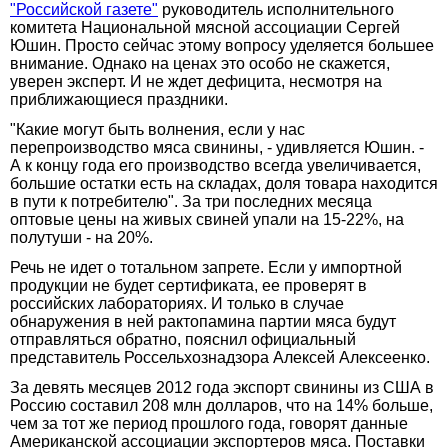
"Российской газете"
руководитель исполнительного
комитета Национальной мясной ассоциации Сергей
Юшин. Просто сейчас этому вопросу уделяется большее
внимание. Однако на ценах это особо не скажется,
уверен эксперт. И не ждет дефицита, несмотря на
приближающиеся праздники.
"Какие могут быть волнения, если у нас
перепроизводство мяса свинины, - удивляется Юшин. -
А к концу года его производство всегда увеличивается,
большие остатки есть на складах, доля товара находится
в пути к потребителю". За три последних месяца
оптовые цены на живых свиней упали на 15-22%, на
полутуши - на 20%.
Речь не идет о тотальном запрете. Если у импортной
продукции не будет сертификата, ее проверят в
российских лабораториях. И только в случае
обнаружения в ней рактопамина партии мяса будут
отправляться обратно, пояснил официальный
представитель Россельхознадзора Алексей Алексеенко.
За девять месяцев 2012 года экспорт свинины из США в
Россию составил 208 млн долларов, что на 14% больше,
чем за тот же период прошлого года, говорят данные
Американской ассоциации экспортеров мяса. Поставки