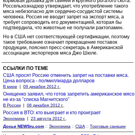
кормовая добавка для свиней и крупного рогатого скота.
Россельхознадзор утверждает, что употребление такого
мяса небезопасно для сердечно-сосудистой системы
человека. Россия не вводит запрет на экспорт мяса, а
требует сопроводить его документацией, которая бы
подтвердила, что животные не получали рактопамин.
Но в США нет соответствующей сертификации, поэтому
такое требование означает прекращение поставок
продукции, пояснил пресс-секретарь в Американской
ассоциации экспортеров мяса Джо Шюле.
ССЫЛКИ ПО ТЕМЕ
США просят Россию отменить запрет на поставки мяса.
Цена вопроса - полмиллиарда долларов
В мире
|
09 декабря 2012 г.,
Онищенко заявил, что готов запретить американское мясо
не из-за "списка Магнитского"
В России
|
08 декабря 2012 г.,
Россия в ВТО: кто выиграет и кто проиграет
Экономика
|
23 августа 2012 г.,
Досье NEWSru.com
::
Экономика
::
США
::
Торговые санкции