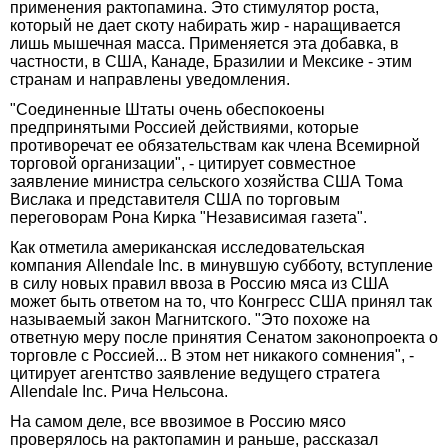
применения рактопамина. Это стимулятор роста,
который не дает скоту набирать жир - наращивается
лишь мышечная масса. Применяется эта добавка, в
частности, в США, Канаде, Бразилии и Мексике - этим
странам и направлены уведомления.
"Соединенные Штаты очень обеспокоены
предпринятыми Россией действиями, которые
противоречат ее обязательствам как члена Всемирной
торговой организации", - цитирует совместное
заявление министра сельского хозяйства США Тома
Вислака и представителя США по торговым
переговорам Рона Кирка "Независимая газета".
Как отметила американская исследовательская
компания Allendale Inc. в минувшую субботу, вступление
в силу новых правил ввоза в Россию мяса из США
может быть ответом на то, что Конгресс США принял так
называемый закон Магнитского. "Это похоже на
ответную меру после принятия Сенатом законопроекта о
торговле с Россией... В этом нет никакого сомнения", -
цитирует агентство заявление ведущего стратега
Allendale Inc. Рича Нельсона.
На самом деле, все ввозимое в Россию мясо
проверялось на рактопамин и раньше, рассказал