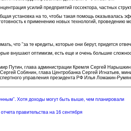
нцентрация усилий предприятий госсектора, частных структ
бщая установка на то, чтобы такая помощь оказывалась э
готовность к применению новых технологий, проведению м
ть, что "за те кредиты, которые они берут, придется отвеч
торые внушают оптимизм, есть еще и очень большие сложно
ир Путин, глава администрации Кремля Сергей Нарышкин,
Сергей Собянин, глава Центробанка Сергей Игнатьев, мин
кспертного управления президента РФ Илья Ломакин-Румянц
енным". Хотя доходы могут быть выше, чем планировали
отчета правительства на 16 сентября