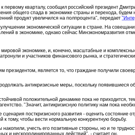
 к первому кварталу, сообщил российский президент Дмитр
ения общего спада в экономике страны и перехода, будем 
енний продукт увеличился на полпроцента", передает
"Инте
в улучшении экономической ситуации в стране. На совещан
лений в экономике, однако сейчас Минэкономразвития отме
в мировой экономике, и, конечно, масштабные и комплексн
атронули и участников финансового рынка, и стратегически
м президентом, является то, что граждане получили своев
родолжать антикризисные меры, поскольку появившиеся об
стойчивой положительной динамике пока не приходится, те
 агентство. "Значит, антикризисную политику нам пока необ
 сценария посткризисного развития - оценить состояние о
й к тому, чтобы вести нормальную конкурентную борьбу.
 накопили, учесть его позитивные стороны, но и те труднос
х и нескоординированных действий", - считает он.