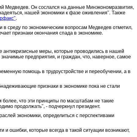
ий Медведев. Он сослался на данные Минэкономразвития,
надеяться, нашей экономики к фазе оживления". Также
рфакс"
.
ии в среду по экономическим вопросам Медведев отметил,
чает признаки окончания спада в экономике.
ые антикризисные меры, которые проводились в нашей
 значимые предприятия, и граждан, что, наверное, самое
ременную помощь в трудоустройстве и переобучении, а в
надеживающие признаки в экономике пока не стали
м более, что эти принципы по масштабам не такие
ходимо продолжать", - подчеркнул президент.
траслей экономики, определиться с перспективами
ти и ошибки, которые всегда в такой ситуации возникают,