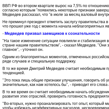
ВВП РФ во втором квартале вырос на 7,5% по отношению
согласно которым "появились некоторые признаки заверш
Медведев рассказал, что "в июле за месяц валовый внутр
Не преминул президент отметить заслугу правительства 
что прошел уже год с момента начала неблагоприятных яв
-
Медведев призвал заемщиков к сознательности
"На такое изменение ситуации повлияли и стабилизация 
стране нашим правительством", - сказал Медведев. "Они з
главное", - уточнил он.
Одним из благоприятных моментов, отмеченных российски
ряде случаев и специальную поддержку.
В то же время Дмитрий Медведев считает необходимым п
тенденцией.
"Это пока лишь общие признаки улучшения, говорить об у
значительные, как нам хотелось бы", - приводит его слова
В то же время он считает необходимым начать обсуждение
развития этих отраслей, проверить готовность предприяти
"Во-вторых, нужно проанализировать тот опыт, который мы
чтобы избежать неэффективных расходов, несвоевременны