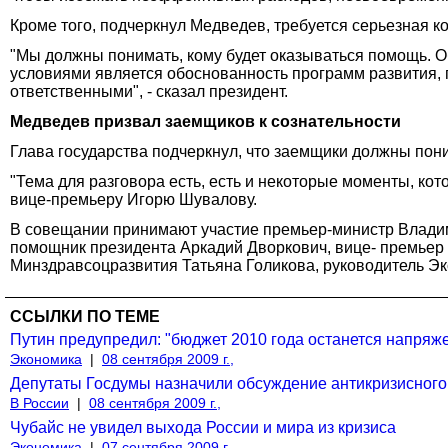
Кроме того, подчеркнул Медведев, требуется серьезная ко
"Мы должны понимать, кому будет оказываться помощь. О
условиями является обоснованность программ развития, 
ответственными", - сказал президент.
Медведев призвал заемщиков к сознательности
Глава государства подчеркнул, что заемщики должны понима
"Тема для разговора есть, есть и некоторые моменты, ко
вице-премьеру Игорю Шувалову.
В совещании принимают участие премьер-министр Владим
помощник президента Аркадий Дворкович, вице- премьер 
Минздравсоцразвития Татьяна Голикова, руководитель Э
ССЫЛКИ ПО ТЕМЕ
Путин предупредил: "бюджет 2010 года останется напряж
Экономика
|
08 сентября 2009 г.,
Депутаты Госдумы назначили обсуждение антикризисного 
В России
|
08 сентября 2009 г.,
Чубайс не увидел выхода России и мира из кризиса
Экономика
|
07 сентября 2009 г.,