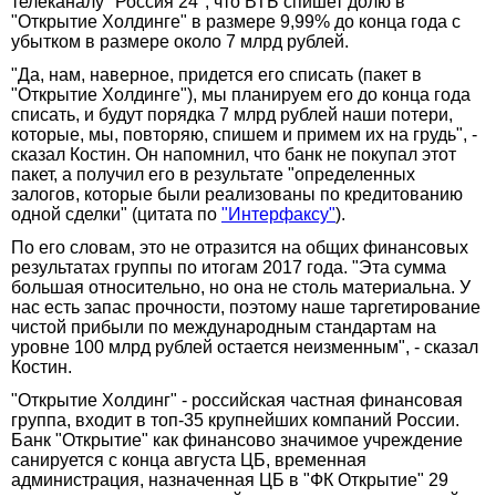
телеканалу "Россия 24", что ВТБ спишет долю в
"Открытие Холдинге" в размере 9,99% до конца года с
убытком в размере около 7 млрд рублей.
"Да, нам, наверное, придется его списать (пакет в
"Открытие Холдинге"), мы планируем его до конца года
списать, и будут порядка 7 млрд рублей наши потери,
которые, мы, повторяю, спишем и примем их на грудь", -
сказал Костин. Он напомнил, что банк не покупал этот
пакет, а получил его в результате "определенных
залогов, которые были реализованы по кредитованию
одной сделки" (цитата по
"Интерфаксу"
).
По его словам, это не отразится на общих финансовых
результатах группы по итогам 2017 года. "Эта сумма
большая относительно, но она не столь материальна. У
нас есть запас прочности, поэтому наше таргетирование
чистой прибыли по международным стандартам на
уровне 100 млрд рублей остается неизменным", - сказал
Костин.
"Открытие Холдинг" - российская частная финансовая
группа, входит в топ-35 крупнейших компаний России.
Банк "Открытие" как финансово значимое учреждение
санируется с конца августа ЦБ, временная
администрация, назначенная ЦБ в "ФК Открытие" 29