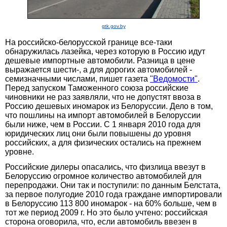
gtk.gov.by
На российско-белорусской границе все-таки
обнаружилась лазейка, через которую в Россию идут
дешевые импортные автомобили. Разница в цене
выражается шести-, а для дорогих автомобилей -
семизначными числами, пишет газета
"Ведомости"
.
Перед запуском Таможенного союза российские
чиновники не раз заявляли, что не допустят ввоза в
Россию дешевых иномарок из Белоруссии. Дело в том,
что пошлины на импорт автомобилей в Белоруссии
были ниже, чем в России. С 1 января 2010 года для
юридических лиц они были повышены до уровня
российских, а для физических остались на прежнем
уровне.
Российские дилеры опасались, что физлица ввезут в
Белоруссию огромное количество автомобилей для
перепродажи. Они так и поступили: по данным Белстата,
за первое полугодие 2010 года граждане импортировали
в Белоруссию 113 800 иномарок - на 60% больше, чем в
тот же период 2009 г. Но это было учтено: российская
сторона оговорила, что, если автомобиль ввезен в