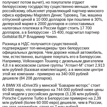
получают потом вычет), но покупатели отдают
белорусскому государству существенно меньше, чем
российскому, объясняет управляющий партнер минского
офиса юрфирмы Magisters Денис Туровец. Так, машина
отпускной ценой в 10 000 долларов при пошлине в 30%,
дилерской марже в 2000 долларов и сопоставимых
налоговых платежах в России будет стоить 17 700
долларов, а в Белоруссии - 15 400, подсчитал партнер
Goltsblat BLP Владимир Чикин.
Разница в НДС получается существенной,
подтверждают топ-менеджеры трех белорусских
официальных дилеров. Чем дороже новый автомобиль,
тем, естественно, выгоднее покупать его в Белоруссии.
Например, Volkswagen Touareg с дизельным двигателем
4,8 л в московском салоне группы "Атлант-М" стоит 2,913
млн рублей (базовая комплектация), а в минском центре
этой же компании - примерно на 340 000 рублей
дешевле (84 208 долларов).
А BMW X6 xDrive35i у минской "Баварии моторс" стоит
60 600 евро, что примерно на 744 000 рублей ниже цены
этой модели у российских дилеров (3,136 млн рублей).
Porsche Cayenne Turbo в Белоруссии примерно на 2,39
млн рублей (более 60 000 евро) дешевле, чем в России,
где этот автомобиль стоит от 7 млн рублей.