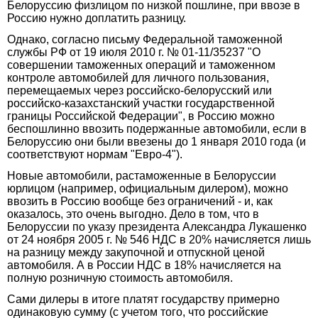
Белоруссию физлицом по низкой пошлине, при ввозе в
Россию нужно доплатить разницу.
Однако, согласно письму Федеральной таможенной
службы РФ от 19 июля 2010 г. № 01-11/35237 "О
совершении таможенных операций и таможенном
контроле автомобилей для личного пользования,
перемещаемых через российско-белорусский или
российско-казахстанский участки государственной
границы Российской Федерации", в Россию можно
беспошлинно ввозить подержанные автомобили, если в
Белоруссию они были ввезены до 1 января 2010 года (и
соответствуют нормам "Евро-4").
Новые автомобили, растаможенные в Белоруссии
юрлицом (например, официальным дилером), можно
ввозить в Россию вообще без ограничений - и, как
оказалось, это очень выгодно. Дело в том, что в
Белоруссии по указу президента Александра Лукашенко
от 24 ноября 2005 г. № 546 НДС в 20% начисляется лишь
на разницу между закупочной и отпускной ценой
автомобиля. А в России НДС в 18% начисляется на
полную розничную стоимость автомобиля.
Сами дилеры в итоге платят государству примерно
одинаковую сумму (с учетом того, что российские