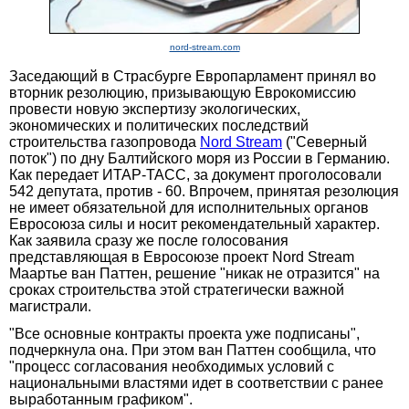
nord-stream.com
Заседающий в Страсбурге Европарламент принял во
вторник резолюцию, призывающую Еврокомиссию
провести новую экспертизу экологических,
экономических и политических последствий
строительства газопровода
Nord Stream
("Северный
поток") по дну Балтийского моря из России в Германию.
Как передает ИТАР-ТАСС, за документ проголосовали
542 депутата, против - 60. Впрочем, принятая резолюция
не имеет обязательной для исполнительных органов
Евросоюза силы и носит рекомендательный характер.
Как заявила сразу же после голосования
представляющая в Евросоюзе проект Nord Stream
Маартье ван Паттен, решение "никак не отразится" на
сроках строительства этой стратегически важной
магистрали.
"Все основные контракты проекта уже подписаны",
подчеркнула она. При этом ван Паттен сообщила, что
"процесс согласования необходимых условий с
национальными властями идет в соответствии с ранее
выработанным графиком".